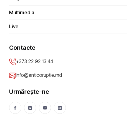
Multimedia
Tip sesizare
*
Live
Depune anonim
Contacte
Titlu sesizare
*
+373 22 92 13 44
info@anticoruptie.md
Descriere problemă
*
Urmărește-ne
Oraș/Raion