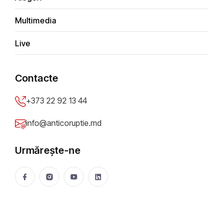
Multimedia
Tip sesizare
*
Live
Depune anonim
Contacte
Titlu sesizare
*
+373 22 92 13 44
info@anticoruptie.md
Descriere problemă
*
Urmărește-ne
Oraș/Raion