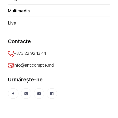
Multimedia
Tip sesizare
*
Live
Depune anonim
Contacte
Titlu sesizare
*
+373 22 92 13 44
info@anticoruptie.md
Descriere problemă
*
Urmărește-ne
Oraș/Raion