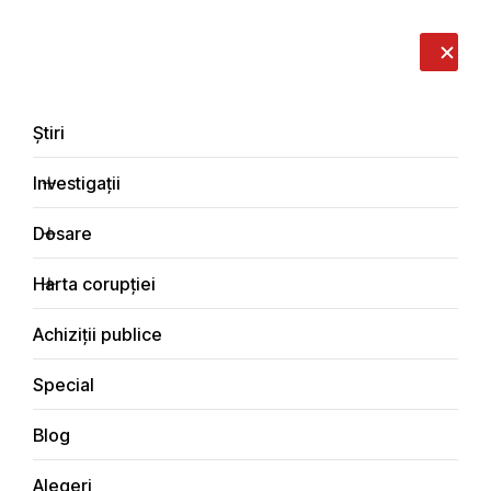
LIVE
EN
RO
RU
Despre noi
Contacte
Donează
Sesizează
Știri
Investigații
Dosare
Știri
Harta corupției
Principala
Achiziții publice
Special
Blog
ȘTIRI
Alegeri