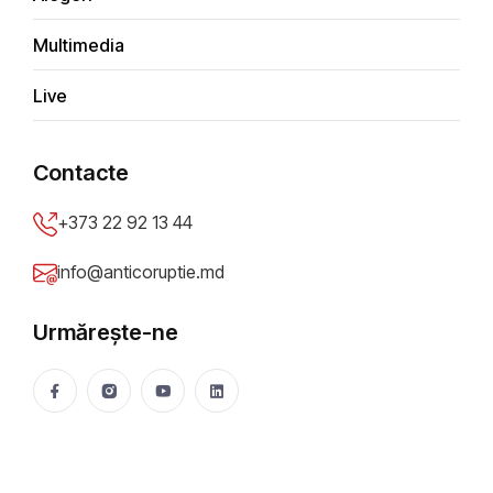
Denis Cenușă: Guvernul lui Vasile
Tofan – cu probleme vechi în drum spre
Multimedia
UE
Mădălin Necșuțu
965 vizualizări
Aug 06, 2026
Live
Contacte
+373 22 92 13 44
info@anticoruptie.md
Urmărește-ne
DOSARE DE CORUPȚIE
„Deschideți, ofițerii CNA sunt la ușă”. Un șef de