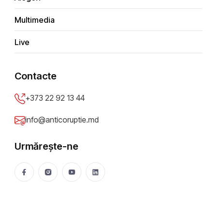
Denis Cenușă: Guvernul lui Vasile
Tofan – cu probleme vechi în drum spre
Multimedia
UE
Mădălin Necșuțu
738 vizualizări
Aug 06, 2026
Live
Contacte
+373 22 92 13 44
info@anticoruptie.md
Urmărește-ne
DOSARE DE CORUPȚIE
„Deschideți, ofițerii CNA sunt la ușă”. Un șef de