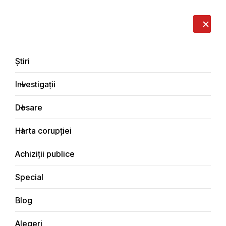
LIVE
EN
RO
RU
Despre noi
Contacte
Donează
Sesizează
Știri
Investigații
Dosare
Rezultate cautare
Harta corupției
Principala
Rezultate cautare
Achiziții publice
Special
Blog
Alegeri