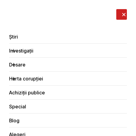
LIVE
EN
RO
RU
Despre noi
Contacte
Donează
Sesizează
Știri
Investigații
Dosare
Blog
Harta corupției
Principala
Achiziții publice
Special
Blog
BLOG
Alegeri