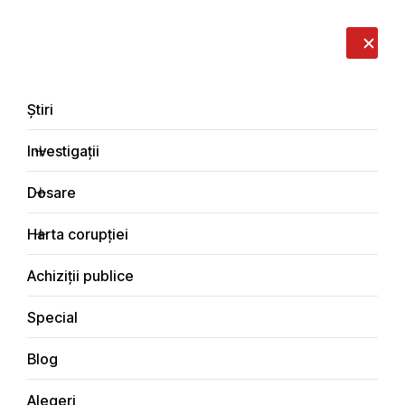
LIVE
EN
RO
RU
Despre noi
Contacte
Donează
Sesizează
Știri
Investigații
Dosare
Dosare
Harta corupției
Principala
Dosare de corupție
Achiziții publice
Special
Blog
DOSARE DE CORUPȚIE
Alegeri