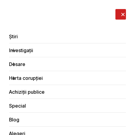
LIVE
EN
RO
RU
Despre noi
Contacte
Donează
Sesizează
Știri
Investigații
Dosare
Investigații
Harta corupției
Principala
Integritate
Achiziții publice
Special
Blog
INTEGRITATE
Alegeri