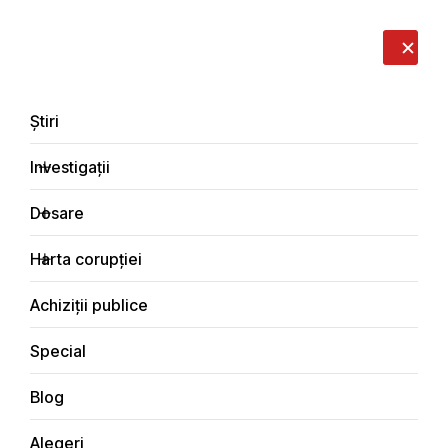
LIVE
EN
RO
RU
Despre noi
Contacte
Donează
Sesizează
Știri
Investigații
Dosare
Achiziții publice
Harta corupției
Principala
Achiziții publice
Special
Blog
ACHIZIȚII PUBLICE
Alegeri