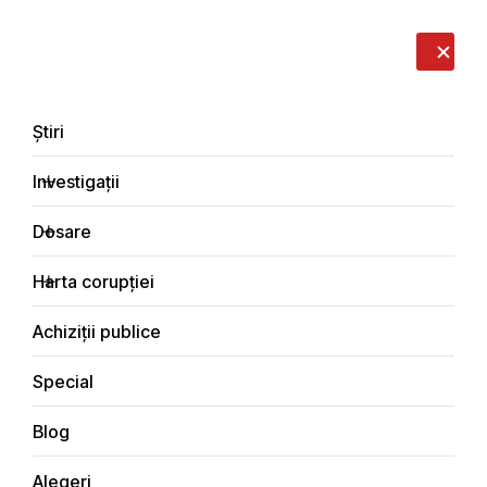
LIVE
EN
RO
RU
Despre noi
Contacte
Donează
Sesizează
Știri
Investigații
Dosare
Cetățeanul activ
Harta corupției
Principala
Achiziții publice
Special
Blog
CETĂȚEANUL ACTIV
Alegeri