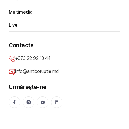
Ușa Europei s-a deschis. De ce
Multimedia
Chișinăul nu mai are voie să
rateze ritmul
Live
Mădălin Necșuțu
08 Jul 2026
4127 vizualizări
Contacte
Distribuie
+373 22 92 13 44
info@anticoruptie.md
Urmărește-ne