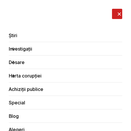
LIVE
EN
RO
RU
Despre noi
Contacte
Donează
Sesizează
Știri
Investigații
Dosare
Special
Harta corupției
Principala
Achiziții publice
Special
Blog
SPECIAL
Alegeri