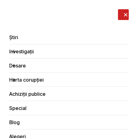
LIVE
EN
RO
RU
Despre noi
Contacte
Donează
Sesizează
Știri
Investigații
Dosare
Dosare
Harta corupției
Principala
Dosare de corupție
Achiziții publice
Special
Blog
DOSARE DE CORUPȚIE
Alegeri