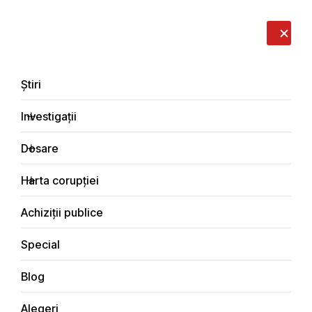
LIVE
EN
RO
RU
Despre noi
Contacte
Donează
Sesizează
Știri
Investigații
Dosare
Dosare
Harta corupției
Principala
Dosare de corupție
Achiziții publice
Special
Blog
DOSARE DE CORUPȚIE
Alegeri