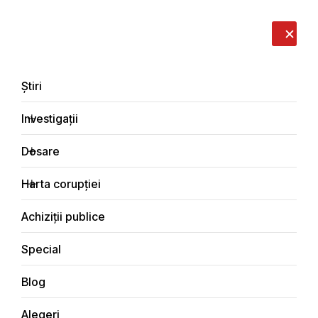
LIVE
EN
RO
RU
Despre noi
Contacte
Donează
Sesizează
Știri
Investigații
Dosare
Investigații
Harta corupției
Principala
Economic
Achiziții publice
Special
Blog
ECONOMIC
Alegeri