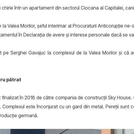
 chirie într-un apartament din sectorul Ciocana al Capitalei, care
de la Valea Morilor, şeful interimar al Procuraturii Anticorupţie n
rtamentul în Declaraţia de avere şi interese personale dacă se va
 pe Serghei Gavajuc la complexul de la Valea Morilor şi că ac
ru pătrat
t finalizat în 2018 de către compania de construcţii Sky House.
aje. Complexul este înconjurat cu un gard din metal. Pereţii sunt c
e producţie germană.