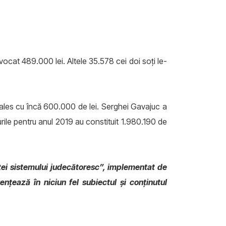
avocat 489.000 lei. Altele 35.578 cei doi soţi le-
-a ales cu încă 600.000 de lei. Serghei Gavajuc a
urile pentru anul 2019 au constituit 1.980.190 de
nţei sistemului judecătoresc”, implementat de
nţează în niciun fel subiectul şi conţinutul