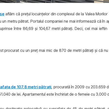
use
aflăm că preţul locuinţelor din complexul de la Valea Morilor
u un metru pătrat. Portalul companiei ne mai informează că în 
prinse între 86,69 şi 104,67 metri pătraţi. Deci, cel mai ieft
ost procurat cu un preţ mai mic de 870 de metri pătraţi şi că 
afaţa de 107,8 metri pătraţi
, procurată în 2009 cu 203.659 de l
51.040 de lei. Apartamentul este închiriat de o femeie cu 3.000 de
cu destinaţie nelocativă cu suprafaţa de 45 de metri pătraţi, es