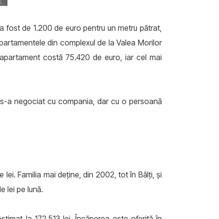
 a fost de 1.200 de euro pentru un metru pătrat,
apartamentele din complexul de la Valea Morilor
in apartament costă 75.420 de euro, iar cel mai
nu s-a negociat cu compania, dar cu o persoană
ei. Familia mai deţine, din 2002, tot în Bălţi, şi
 lei pe lună.
timat la 172.513 lei. Încăperea este oferită în