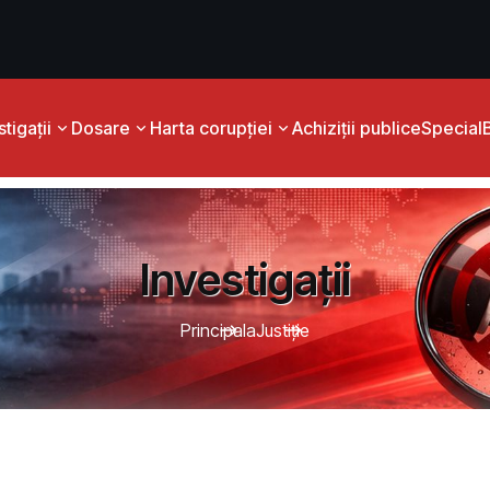
tigații
Dosare
Harta corupției
Achiziții publice
Special
Investigații
Principala
Justiţie