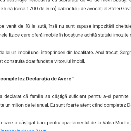
e lună (circa 1.700 de euro) cabinetului de avocaţi al Stelei Gav
e venit de 18 la sută, însă nu sunt supuse impozitării cheltuiel
nele fizice care oferă imobile în locaţiune achită statului imozite
lei un imobil unei întreprinderi din localitate. Anul trecut, Se
 construită doar fundaţia viitorului imobil.
 completez Declaraţia de Avere”
ne-a declarat că familia sa câştigă suficient pentru a-şi perm
te un milion de lei anual. Eu sunt foarte atenţ când completez D
din care a câştigat bani pentru apartamentul de la Valea Moril