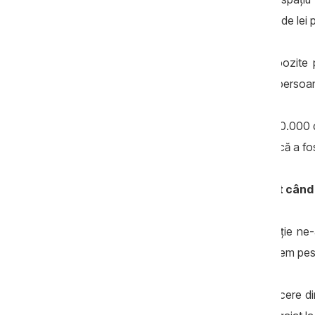
locaţiune la un preţ exagerat de 35.000 de lei p
Precizăm că avocaţii achită la stat impozite p
închirierea încăperilor. Pe de altă parte, persoa
În 2019, familia Gavajuc a vândut cu 600.000 de 
casă în Bălţi. Omul legii ne-a comunicat că a fost
Serghei Gavajuc: „Sunt foarte atent când
Şeful interimar al Procuraturii Anticorupţie 
câştigăm suficient, împreună cu soţia avem pes
Întrebat dacă tatăl său deţine vre-o afacere 