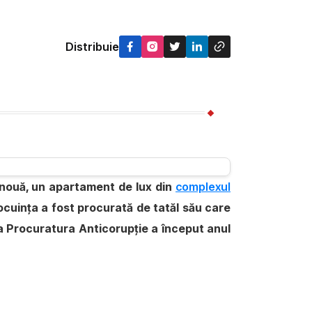
Distribuie
ă nouă, un apartament de lux din
complexul
locuinţa a fost procurată de tatăl său care
e la Procuratura Anticorupţie a început anul