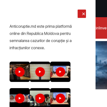
LIVE
Anticoruptie.md este prima platformă
Știri
Inves
online din Republica Moldova pentru
semnalarea cazurilor de corupţie şi a
infracţiunilor conexe.