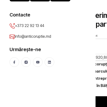
JUSTIŢIE
Cum a trecut șeful interi
Contacte
Serghei Gavajuc, un apar
+373 22 92 13 44
Anticoruptie.md
26 Feb 2021
37155 vizualizări
info@anticoruptie.md
Urmărește-ne
Şeful interimar al Procuraturii Anticoru
rezidenţial
amplasat în apropierea parcului
locuieşte în Bălţi şi este angajat la între
trecut să-şi mai construiască o casă în Băl