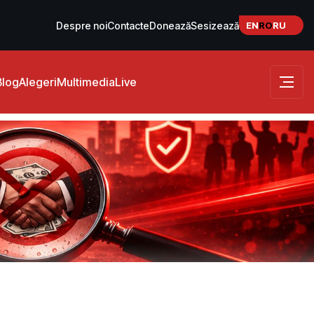
EN
RO
RU
Despre noi
Contacte
Donează
Sesizează
Blog
Alegeri
Multimedia
Live