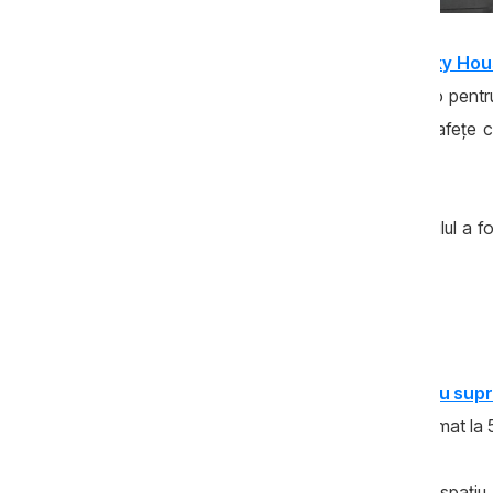
De pe
portalul oficial al companiei Sky Ho
fiind redus mai apoi până la 870 de euro pentr
au câte trei sau patru camere, cu suprafeţe cu
scump, 91.062 de euro.
Serghei Gavajuc ne-a declarat că imobilul a f
care deja procurase locuinţa.
Imobilele din Bălţi
Serghei Gavajuc deţine în Bălţi
o casă cu supr
un apartament de 69,1 metri pătraţi, estimat la 
În 2013, familia Gavajuc a procurat un spaţiu 