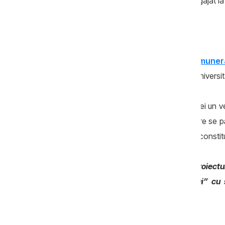
lucrat o perioadă la Moscova şi este angajat l
Veniturile familiei Gavajuc
În anul 2019, Serghei Gavajuc a
fost remunera
au câştigat din activitatea didactică la Universit
Darea în chirie a imobilelor a adus familiei un 
mai declarat cinci conturi bancare în care se pă
lei.
În 2018
, veniturile celor doi jurişti au constit
Acest articol este realizat în cadrul proiec
A.O. „Juriştii pentru drepturile omului” cu
investigaţiilor publicat