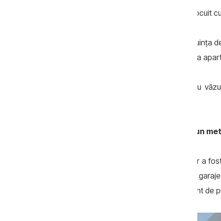
Omul legii ne-a spus că în acest timp a locuit cu
Întrebat de ce nu a trecut cu traiul în locuinţa 
omul legii ne-a dat asigurări că va raporta apa
Mai multe surse ne-au confirmat că l-au văzut
apartament.
Apartament cu 870 de euro pentru un met
Complexul rezidenţial de la Valea Morilor a fos
niveluri, primul nivel fiind destinat pentru gar
termică şi fonică, iar ferestrele şi uşile sunt d