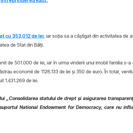
a
întreprinderea Răut.
t cu 353.012 de lei
, iar soţia sa a câştigat din activitatea de 
atea de Stat din Bălţi.
venit de 501.000 de lei, iar în urma vinderii unui imobil familia s
strau economii de 1128.133 de lei şi 350 de euro. În total, venit
uit 1.431.269 de lei.
tului „Consolidarea statului de drept şi asigurarea transpare
 suportul National Endowment for Democracy, care nu influe