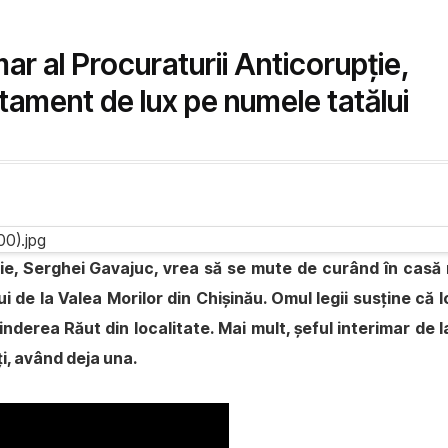
mar al Procuraturii Anticorupţie,
tament de lux pe numele tatălui
pţie, Serghei Gavajuc, vrea să se mute de curând în cas
 de la Valea Morilor din Chișinău. Omul legii susţine că 
prinderea Răut din localitate. Mai mult, şeful interimar d
ţi, având deja una.