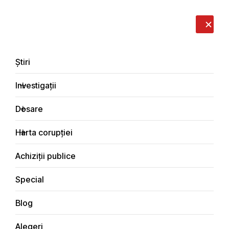
LIVE
EN
RO
RU
Despre noi
Contacte
Donează
Sesizează
Știri
Investigații
Dosare
Investigații
Harta corupției
Principala
Justiţie
Achiziții publice
Special
Blog
JUSTIŢIE
Alegeri