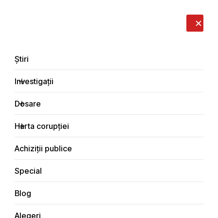
LIVE
EN
RO
RU
Despre noi
Contacte
Donează
Sesizează
Știri
Investigații
Dosare
Știri
Harta corupției
Principala
Achiziții publice
Special
Blog
ȘTIRI
Alegeri