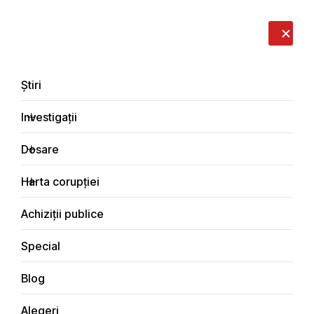
LIVE
EN
RO
RU
Despre noi
Contacte
Donează
Sesizează
Știri
Investigații
Dosare
Știri
Harta corupției
Principala
Achiziții publice
Special
Blog
ȘTIRI
Alegeri