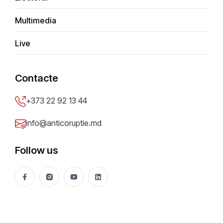
buna de vreo 40%, iar dupa
Multimedia
achitare am observat ca nu a
fost aplicata reducerea
Live
+
Contacte
−
+373 22 92 13 44
×
Chisinau
info@anticoruptie.md
Follow us