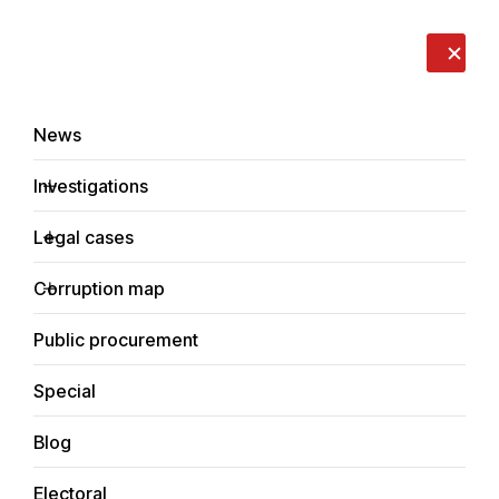
LIVE
EN
RO
RU
About us
Contacts
Donate
Report an issue
News
Investigations
Legal cases
News
Corruption map
Home
Public procurement
Special
Blog
NEWS
Electoral