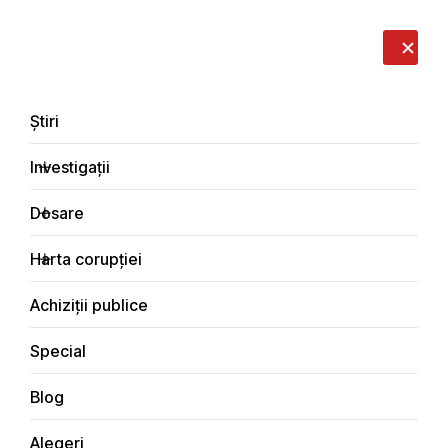
LIVE
EN
RO
RU
Despre noi
Contacte
Donează
Sesizează
Știri
Investigații
Dosare
Articole de Tudor
Harta corupției
Iascenco
Achiziții publice
Principala
Articole de Tudor Iascenco
Special
Blog
Alegeri