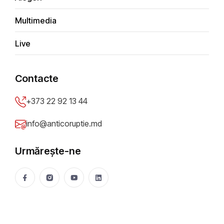
Multimedia
Live
Contacte
T
u
d
o
r
I
a
s
c
e
n
c
o
+373 22 92 13 44
info@anticoruptie.md
Urmărește-ne