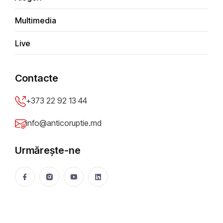
Multimedia
Live
Contacte
V
e
a
c
e
s
l
a
v
G
o
l
o
v
c
e
n
k
o
+373 22 92 13 44
info@anticoruptie.md
Urmărește-ne