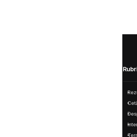
Rubri
Rez
Anticoruptie.md este prima
Cetă
platformă online din Republica
Des
Moldova pentru semnalarea
cazurilor de corupţie şi a
Inte
infracţiunilor conexe.
Term