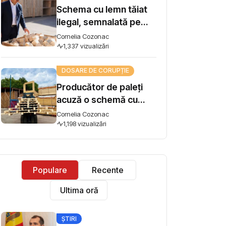
Schema cu lemn tăiat
ilegal, semnalată pe
Harta Corupției, ajunge
Cornelia Cozonac
la Guvern. Premierul
1,337 vizualizări
Vasile Tofan: „Subiectul
DOSARE DE CORUPȚIE
se ia în lucru”
Producător de paleți
acuză o schemă cu
lemn tăiat ilegal și cere
Cornelia Cozonac
intervenția premierului:
1,198 vizualizări
"Concurez cu firme
care își iau materia
primă din pădure tăiată
Populare
Recente
ilegal"
Ultima oră
ȘTIRI