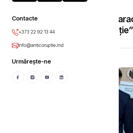
DOSARE DE CORUPȚIE
Corupție la primăria Taracl
Contacte
contracte „cu dedicație
+373 22 92 13 44
Anticoruptie.md
11 Jul 2025
410 vizualizări
info@anticoruptie.md
Urmărește-ne