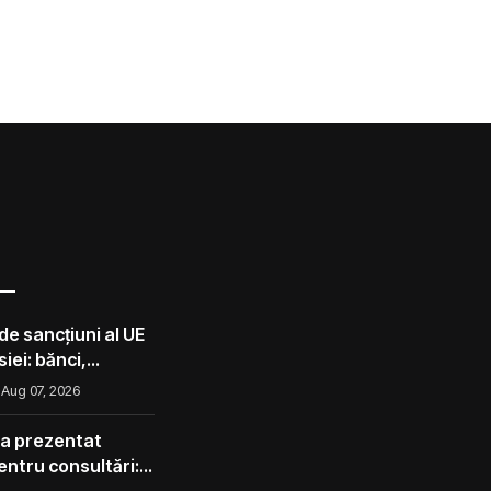
de sancțiuni al UE
iei: bănci,
lota din umbră
Aug 07, 2026
 a prezentat
pentru consultări:
corect ca avocado