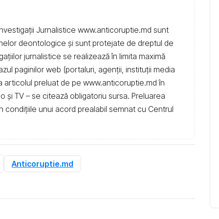
nvestigații Jurnalistice www.anticoruptie.md sunt
rmelor deontologice și sunt protejate de dreptul de
igațiilor jurnalistice se realizează în limita maximă
l paginilor web (portaluri, agenții, instituţii media
t la articolul preluat de pe www.anticoruptie.md în
dio și TV – se citează obligatoriu sursa. Preluarea
în condiţiile unui acord prealabil semnat cu Centrul
Anticoruptie.md