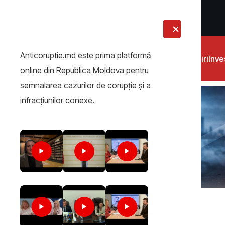
LIVE
Anticoruptie.md este prima platformă
Știri
Inves
online din Republica Moldova pentru
semnalarea cazurilor de corupţie şi a
infracţiunilor conexe.