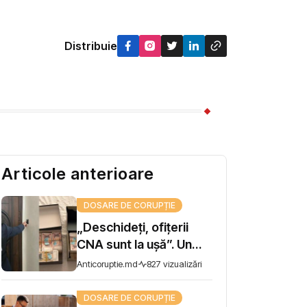
Distribuie
Articole anterioare
DOSARE DE CORUPȚIE
„Deschideți, ofițerii
CNA sunt la ușă”. Un
șef de direcție la AIPA,
Anticoruptie.md
827 vizualizări
reținut pentru trafic de
influență
DOSARE DE CORUPȚIE