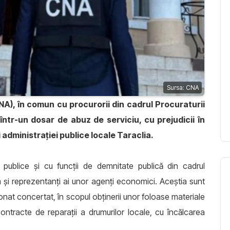
Sursa: CNA
CNA), în comun cu procurorii din cadrul Procuraturii
într-un dosar de abuz de serviciu, cu prejudicii în
administrației publice locale Taraclia.
publice și cu funcții de demnitate publică din cadrul
um și reprezentanți ai unor agenți economici. Aceștia sunt
ționat concertat, în scopul obținerii unor foloase materiale
ntracte de reparații a drumurilor locale, cu încălcarea