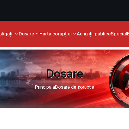
tigații
Dosare
Harta corupției
Achiziții publice
Special
Dosare
Principala
Dosare de corupție