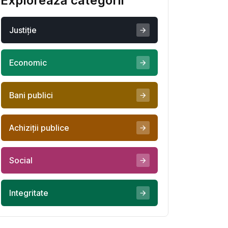
Explorează categorii
Justiţie
Economic
Bani publici
Achiziţii publice
Social
Integritate