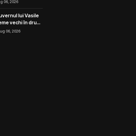
g 06, 2026
l ca un măr din
vernul lui Vasile
eme vechi în drum
ug 06, 2026