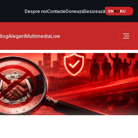
EN
RO
RU
Despre noi
Contacte
Donează
Sesizează
Blog
Alegeri
Multimedia
Live