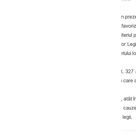
Conform probatoriului administrat până în preze
în interesul unei persoane juridice, ar fi favor
anumit operator economic, ignorând criteriul preț
Acțiunile au avut loc contrar prevederilor Legii
locală, cauzând daune substanțiale bugetului lo
Cauza penală a fost inițiată în baza art. 327 a
interesul unui grup criminal organizat sau care 
Perchezițiile au loc pe mai multe adrese, atât în 
scopul stabilirii tuturor circumstanțelor cauzei
acestora la răspundere penală, conform legii.