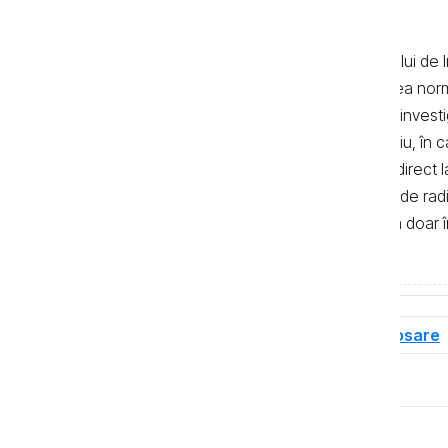
Textele de pe pagina web a Centrului de I
realizate de jurnaliști, cu respectarea no
autor. Preluarea textelor știrilor și a invest
de 500 de semne. În mod obligatoriu, în cazu
sau bloguri) trebuie indicat şi linkul direc
primul alineat, iar în cazul posturilor de ra
integrală a textelor se poate realiza doar 
de Investigații Jurnalistice.
Tag-uri
Dosare de corupție
Dosare
Distribuie