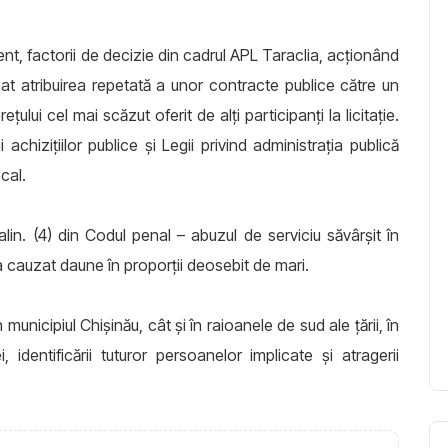
nt, factorii de decizie din cadrul APL Taraclia, acționând
izat atribuirea repetată a unor contracte publice către un
ului cel mai scăzut oferit de alți participanți la licitație.
 achizițiilor publice și Legii privind administrația publică
cal.
lin. (4) din Codul penal – abuzul de serviciu săvârșit în
a cauzat daune în proporții deosebit de mari.
municipiul Chișinău, cât și în raioanele de sud ale țării, în
, identificării tuturor persoanelor implicate și atragerii