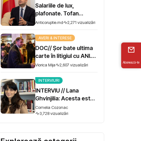
Salariile de lux,
plafonate. Tofan
propune moratoriu
Anticoruptie.md
2,271 vizualizări
pentru prime și
bonusuri
AVERI & INTERESE
DOC// Șor bate ultima
carte în litigiul cu ANI.
Abonează-te
Miza - 10 milioane de lei
Viorica Mija
2,607 vizualizări
INTERVIURI
INTERVIU // Lana
Ghvinjilia: Acesta este
și războiul nostru. Fără
Cornelia Cozonac
victoria Ucrainei,
3,728 vizualizări
Georgia nu se poate
salva