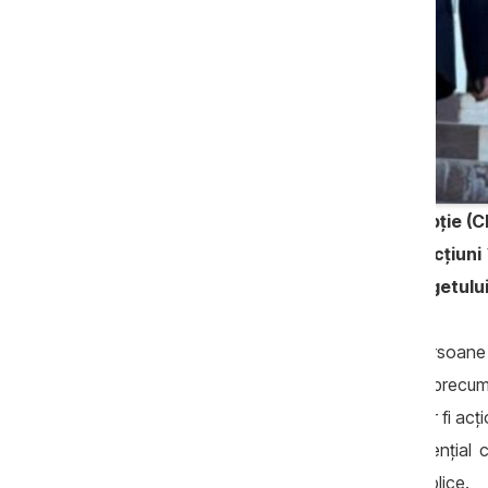
Ofițerii Centrului Național Anticorupție (
municipiului Chișinău, desfășoară acțiuni 
proporții deosebit de mari aduse bugetului 
Oamenii legii spun că sunt vizate persoane 
autorităților publice locale din Taraclia, prec
bănuiți că, în perioada 2021 – prezent, ar fi ac
necuvenite, adjudecând în mod preferențial co
legislației în vigoare privind achizițiile publice.