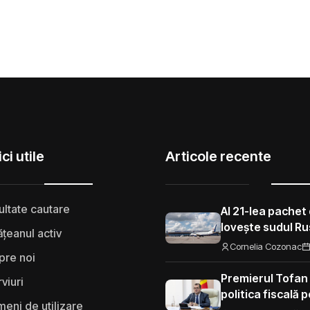
ci utile
Articole recente
ultate cautare
Al 21-lea pachet 
lovește sudul Rus
țeanul activ
aeroporturi și f
Cornelia Cozonac
pre noi
Premierul Tofan
rviuri
politica fiscală 
eni de utilizare
„Nu mi se pare 