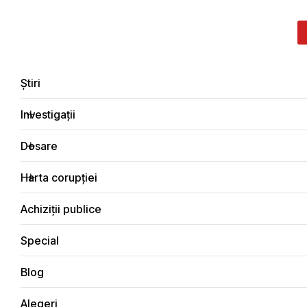
LIVE
EN
RO
RU
Despre noi
Contacte
Donează
Sesizează
Știri
Investigații
Dosare
Investigații
Harta corupției
Principala
Bani publici
Achiziții publice
Special
Blog
BANI PUBLICI
Alegeri