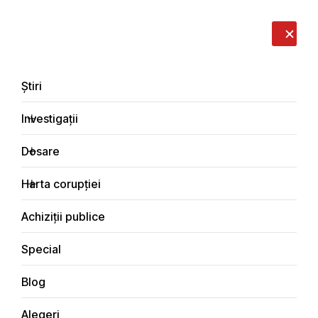
LIVE
EN
RO
RU
Despre noi
Contacte
Donează
Sesizează
Știri
Investigații
Dosare
Investigații
Harta corupției
Principala
Economic
Achiziții publice
Special
Blog
ECONOMIC
Alegeri