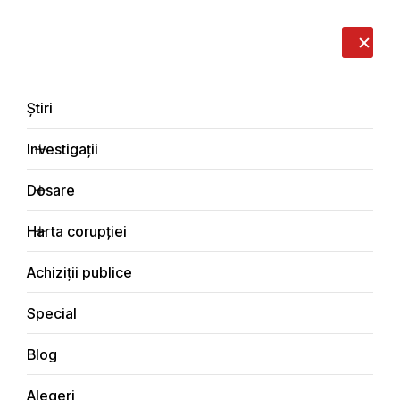
LIVE
EN
RO
RU
Despre noi
Contacte
Donează
Sesizează
Știri
Investigații
Dosare
Investigații
Harta corupției
Principala
Justiţie
Achiziții publice
Special
Blog
JUSTIŢIE
Alegeri