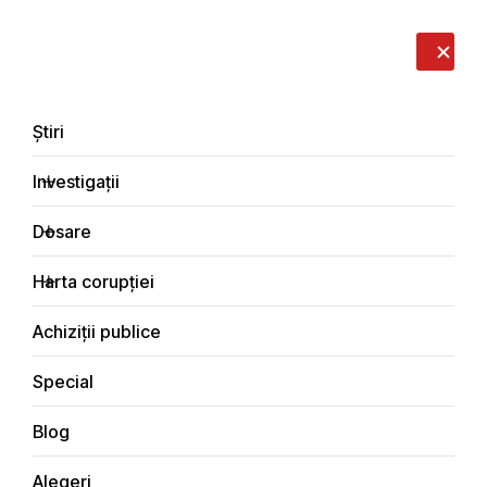
LIVE
EN
RO
RU
Despre noi
Contacte
Donează
Sesizează
Știri
Investigații
Dosare
Investigații
Harta corupției
Principala
Social
Achiziții publice
Special
Blog
SOCIAL
Alegeri