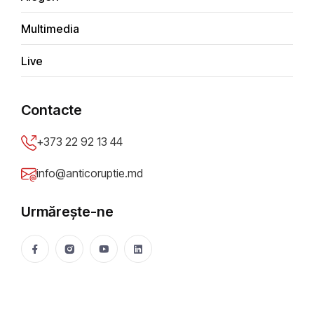
Multimedia
N
i
c
o
l
a
i
C
o
ș
e
r
u
,
N
o
r
d
I
n
f
o
Live
Contacte
+373 22 92 13 44
info@anticoruptie.md
Urmărește-ne