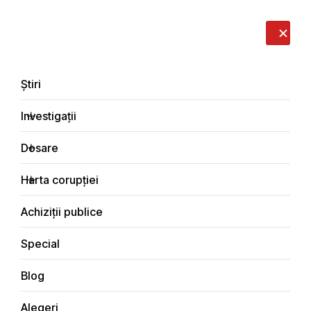
LIVE
EN
RO
RU
Despre noi
Contacte
Donează
Sesizează
Știri
Investigații
Dosare
Achiziții publice
Harta corupției
Principala
Achiziții publice
Special
Blog
ACHIZIȚII PUBLICE
Alegeri