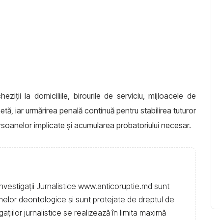
ții la domiciliile, birourile de serviciu, mijloacele de
ă, iar urmărirea penală continuă pentru stabilirea tuturor
ersoanelor implicate și acumularea probatoriului necesar.
nvestigații Jurnalistice www.anticoruptie.md sunt
rmelor deontologice și sunt protejate de dreptul de
igațiilor jurnalistice se realizează în limita maximă