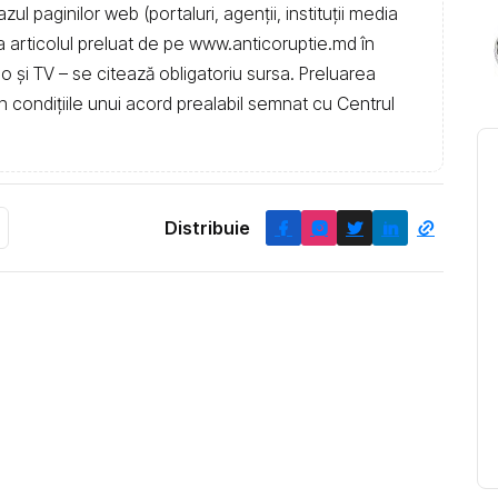
l paginilor web (portaluri, agenții, instituţii media
t la articolul preluat de pe www.anticoruptie.md în
dio și TV – se citează obligatoriu sursa. Preluarea
în condiţiile unui acord prealabil semnat cu Centrul
Distribuie