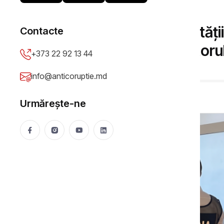
DOSARE DE CORUPȚIE
Doi decani ai Universități
Contacte
pentru corupție. Rectorul
+373 22 92 13 44
Anticoruptie.md
18 Jun 2026
398 vizualizări
info@anticoruptie.md
Urmărește-ne