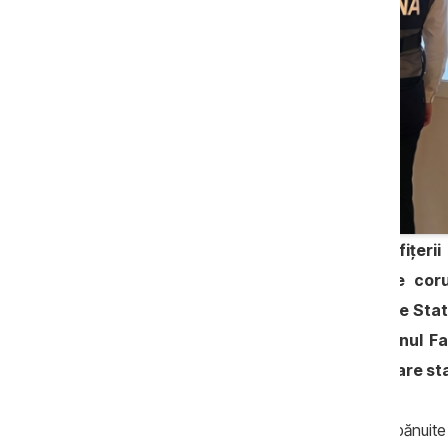
Ar fi pretins bani de la studenți. Ofițeri
cauză penală pornită pe fapte de cor
conducere din cadrul Universității de Sta
decanul Facultății de Drept și decanul Fa
ore. Totodată, rectorul universității are st
CNA susține că persoanele vizate sunt bănuite că