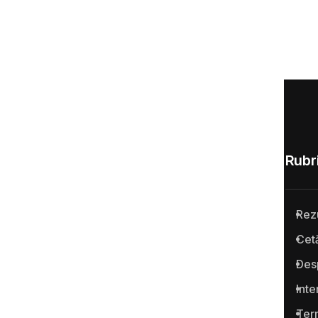
Rubri
Rez
Anticoruptie.md este prima
Cetă
platformă online din Republica
Des
Moldova pentru semnalarea
cazurilor de corupţie şi a
Inte
infracţiunilor conexe.
Term