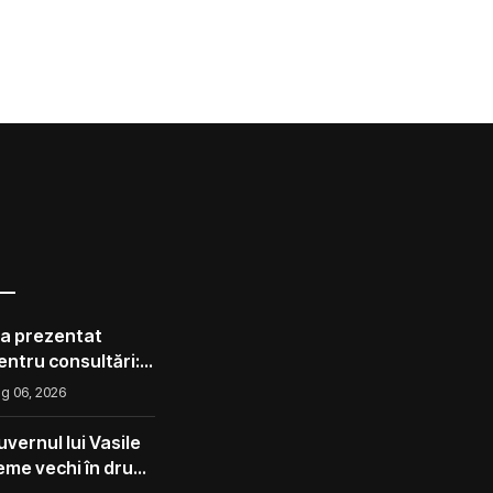
 a prezentat
pentru consultări:
corect ca avocado
g 06, 2026
l ca un măr din
vernul lui Vasile
eme vechi în drum