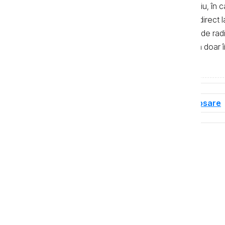
de 500 de semne. În mod obligatoriu, în cazu
sau bloguri) trebuie indicat şi linkul direc
primul alineat, iar în cazul posturilor de ra
integrală a textelor se poate realiza doar 
de Investigații Jurnalistice.
Tag-uri
Dosare de corupție
Dosare