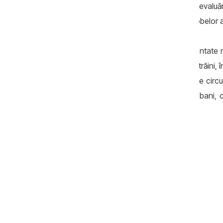
studenți pentru a le facilita promovarea evaluăr
și fără susținerea corespunzătoare a probelor
„În cadrul investigațiilor au fost documentate
de bani de la studenți, inclusiv cetățeni străini
de studii. De asemenea, sunt investigate circu
lucrări de licență contra unor sume de bani, c
lei”,se arată într-un comunicat CNA.