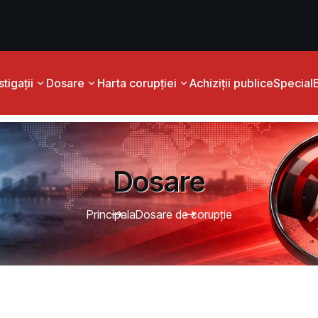
tigații
Dosare
Harta corupției
Achiziții publice
Special
Dosare
Principala
Dosare de corupție