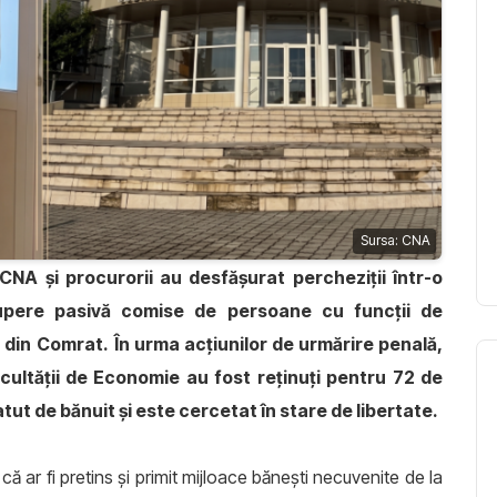
Sursa: CNA
i CNA și procurorii au desfășurat percheziții într-o
upere pasivă comise de persoane cu funcții de
t din Comrat.
În urma acțiunilor de urmărire penală,
cultății de Economie au fost reținuți pentru 72 de
atut de bănuit și este cercetat în stare de libertate.
 ar fi pretins și primit mijloace bănești necuvenite de la