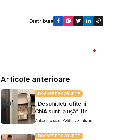
Distribuie
Articole anterioare
DOSARE DE CORUPȚIE
„Deschideți, ofițerii
CNA sunt la ușă”. Un
șef de direcție la AIPA,
Anticoruptie.md
595 vizualizări
reținut pentru trafic de
influență
DOSARE DE CORUPȚIE