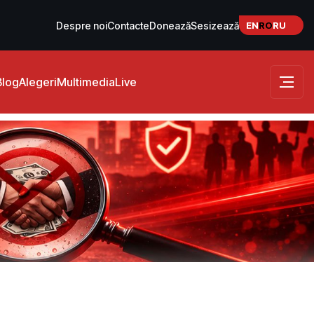
EN
RO
RU
Despre noi
Contacte
Donează
Sesizează
Blog
Alegeri
Multimedia
Live