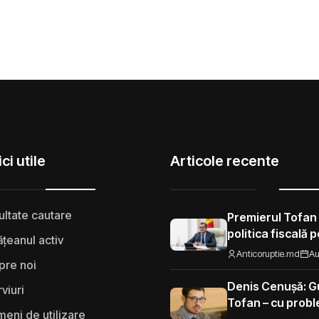
ci utile
Articole recente
ultate cautare
Premierul Tofan
politica fiscală 
țeanul activ
„Nu mi se pare 
Anticoruptie.md
Au
pre noi
să fie taxat la fe
Moldova”
Denis Cenușă: Gu
rviuri
Tofan – cu probl
eni de utilizare
spre UE