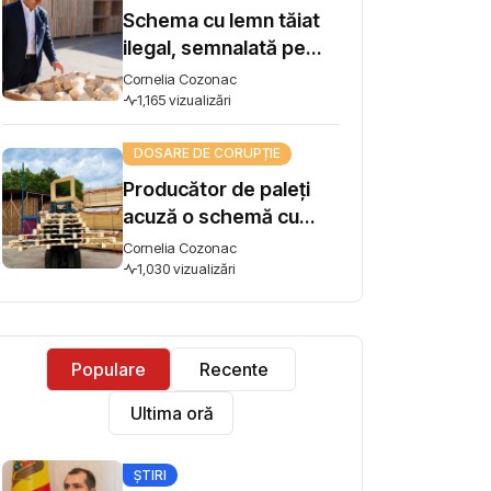
Schema cu lemn tăiat
ilegal, semnalată pe
Harta Corupției, ajunge
Cornelia Cozonac
la Guvern. Premierul
1,165 vizualizări
Vasile Tofan: „Subiectul
DOSARE DE CORUPȚIE
se ia în lucru”
Producător de paleți
acuză o schemă cu
lemn tăiat ilegal și cere
Cornelia Cozonac
intervenția premierului:
1,030 vizualizări
"Concurez cu firme
care își iau materia
primă din pădure tăiată
Populare
Recente
ilegal"
Ultima oră
ȘTIRI