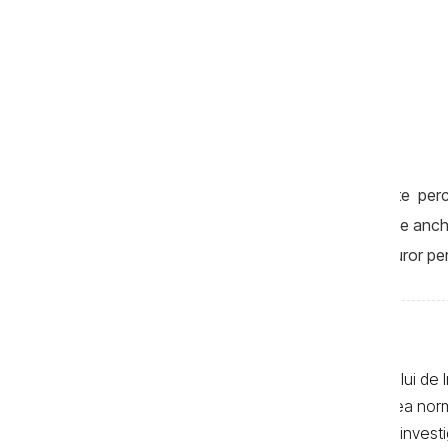
CNA menționează că au fost efectuate perchezi
transport și asupra persoanelor vizate de anchet
circumstanțelor cauzei, identificarea tuturor p
Textele de pe pagina web a Centrului de I
realizate de jurnaliști, cu respectarea no
autor. Preluarea textelor știrilor și a invest