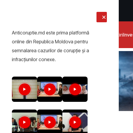
LIVE
Anticoruptie.md este prima platformă
Știri
Inves
online din Republica Moldova pentru
semnalarea cazurilor de corupţie şi a
infracţiunilor conexe.