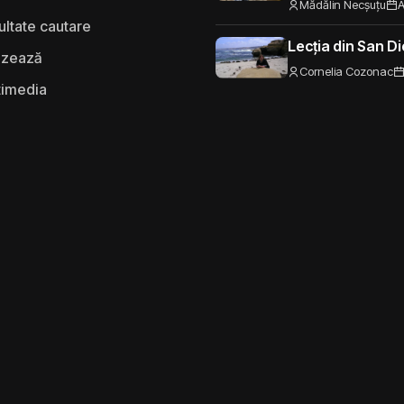
Mădălin Necșuțu
A
ultate cautare
Lecția din San D
izează
Cornelia Cozonac
timedia