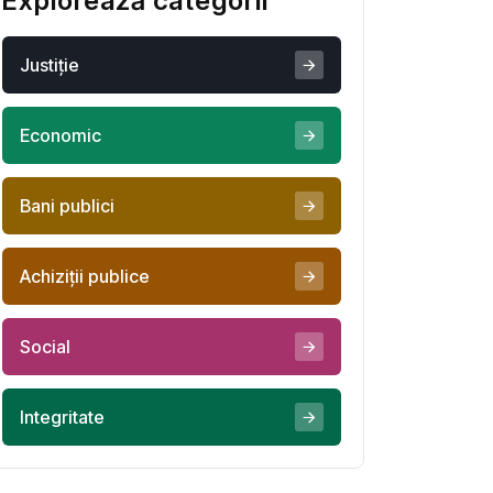
Explorează categorii
Justiţie
Economic
Bani publici
Achiziţii publice
Social
Integritate