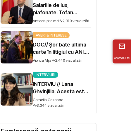
Salariile de lux,
plafonate. Tofan
propune moratoriu
Anticoruptie.md
2,070 vizualizări
pentru prime și
bonusuri
AVERI & INTERESE
DOC// Șor bate ultima
carte în litigiul cu ANI.
Abonează-te
Miza - 10 milioane de lei
Viorica Mija
2,440 vizualizări
INTERVIURI
INTERVIU // Lana
Ghvinjilia: Acesta este
și războiul nostru. Fără
Cornelia Cozonac
victoria Ucrainei,
3,344 vizualizări
Georgia nu se poate
salva