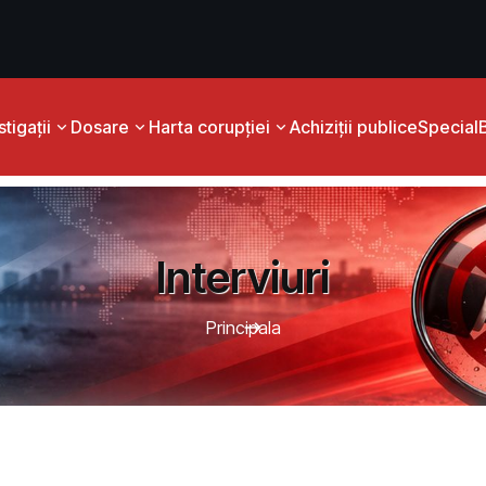
tigații
Dosare
Harta corupției
Achiziții publice
Special
Interviuri
Principala