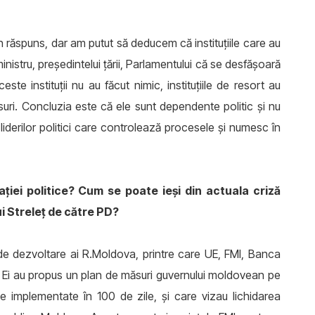
 răspuns, dar am putut să deducem că instituţiile care au
inistru, preşedintelui ţării, Parlamentului că se desfăşoară
e instituţii nu au făcut nimic, instituţiile de resort au
suri. Concluzia este că ele sunt dependente politic şi nu
 liderilor politici care controlează procesele şi numesc în
ţiei politice? Cum se poate ieşi din actuala criză
i Streleţ de către PD?
ii de dezvoltare ai R.Moldova, printre care UE, FMI, Banca
i. Ei au propus un plan de măsuri guvernului moldovean pe
e implementate în 100 de zile, şi care vizau lichidarea