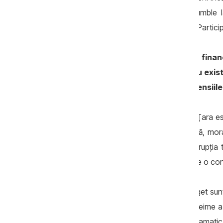
să ia o majoritate constituţională, să umble 
directorul Asociaţiei pentru Democraţie Partic
Cum vedeţi situaţia economică şi finan
formarea noului guvern trenează, nu există
unde va acoperi statul moldovean pensiile ş
Situaţia din R.Moldova este dramatică. Ţara es
multiplă – financiară, economică, socială, mora
care trece Moldova este cauzat de corupţia t
endemică şi sistemică. Criza politică este o co
Sursele de acumulare a veniturilor la buget su
resurselor financiare, bani trimişi de o treime
diminuat cu 30%. Ca urmare, au căzut dramatic v