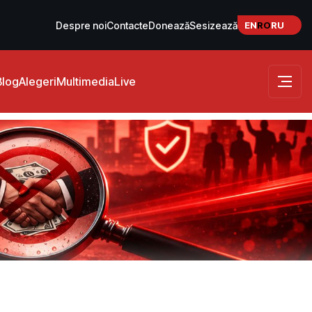
EN
RO
RU
Despre noi
Contacte
Donează
Sesizează
Blog
Alegeri
Multimedia
Live