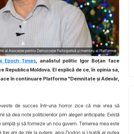
tiv al Asociaţiei pentru Democraţie Participativă şi membru al Platformei
ui Epoch Times
, analistul politic Igor Boţan face
ce Republica Moldova. El explică de ce, în opinia sa,
 face în continuare Platforma "Demnitate şi Adevăr,
veste de succes într-una horror zice că mai vrea să
i să dea note politicienilor prin alegeri anticipate. Există
ate simplă şi să formeze un nou guvern. Temerea mea este
trei ani de zile la putere, apoi Dodon şi Usatâi ar putea