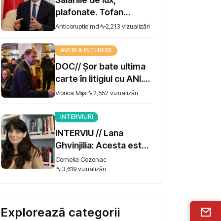
plafonate. Tofan
propune moratoriu
Anticoruptie.md
2,213 vizualizări
pentru prime și
bonusuri
AVERI & INTERESE
DOC// Șor bate ultima
carte în litigiul cu ANI.
Miza - 10 milioane de lei
Viorica Mija
2,552 vizualizări
INTERVIURI
INTERVIU // Lana
Ghvinjilia: Acesta este
și războiul nostru. Fără
Cornelia Cozonac
victoria Ucrainei,
3,619 vizualizări
Georgia nu se poate
salva
Explorează categorii