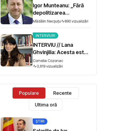
Igor Munteanu: „Fără
depolitizarea
administrației și
Mădălin Necșuțu
890 vizualizări
meritocrație, reforma
promisă de Guvernul
INTERVIURI
Tofan va eșua”
INTERVIU // Lana
Ghvinjilia: Acesta este
și războiul nostru. Fără
Cornelia Cozonac
victoria Ucrainei,
3,619 vizualizări
Georgia nu se poate
salva
Populare
Recente
Ultima oră
ȘTIRI
Salariile de lux,