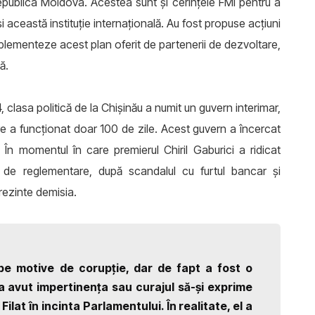
Republica Moldova. Acestea sunt şi cerinţele FMI pentru a
ceastă instituţie internaţională. Au fost propuse acţiuni
plementeze acest plan oferit de partenerii de dezvoltare,
ă.
clasa politică de la Chişinău a numit un guvern interimar,
are a funcţionat doar 100 de zile. Acest guvern a încercat
În momentul în care premierul Chiril Gaburici a ridicat
 şi de reglementare, după scandalul cu furtul bancar şi
prezinte demisia.
pe motive de corupţie, dar de fapt a fost o
a avut impertinenţa sau curajul să-şi exprime
ilat în incinta Parlamentului. În realitate, el a