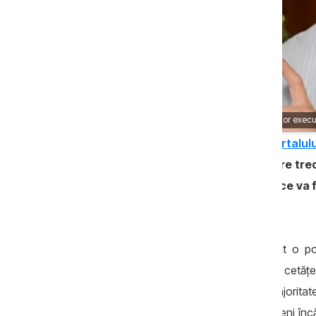
Igor Boţan, director execu
Într-un amplu interviu acordat
portalul
radiografia crizelor multiple prin care tre
este nevoie de alegeri anticipate şi ce va
al cărei membru este.
”Această guvernare care a transformat o po
guverneze încă 3 ani. Ar trebui să lăsăm cetăţeni
riscul ca Dodon şi Usatâi să obţină o majorit
însă că dacă rămân aşa-zişii pro-europeni încă 