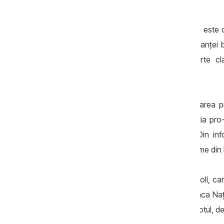
Suportul internaţional pentru R.Moldova este co
aprox. 15%, bani destinaţi menţinerii balanţei
dezvoltare au transmis un mesaj foarte clar
identificarea şi pedepsirea vinovaţilor!
Nu este rău că se investighează implicarea preş
proastă este că partenerii săi din coaliţia pro
cantitate de bani furaţi pe umerii lui. Din i
participarea sa la furt nu excede o cincime din b
Ceilalţi vinovaţi pot fi găsiţi în raportul Kroll, 
din R.Moldova: Centrul Anticorupţie, Banca Naţio
cetăţenii am rămas uimiţi. Dacă aţi ştiut totul,