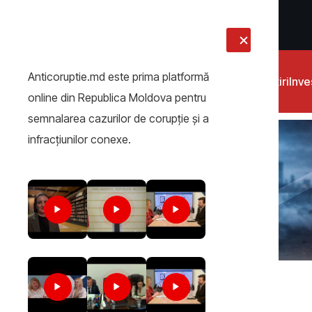
LIVE
Anticoruptie.md este prima platformă
Știri
Inves
online din Republica Moldova pentru
semnalarea cazurilor de corupţie şi a
infracţiunilor conexe.