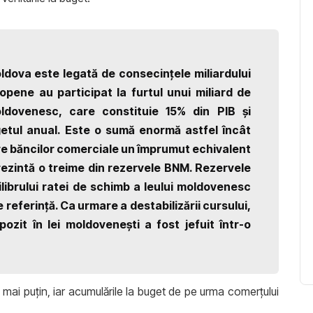
ldova este legată de consecinţele miliardului
opene au participat la furtul unui miliard de
ldovenesc, care constituie 15% din PIB şi
getul anual. Este o sumă enormă astfel încât
re băncilor comerciale un împrumut echivalent
rezintă o treime din rezervele BNM. Rezervele
ibrului ratei de schimb a leului moldovenesc
 referinţă. Ca urmare a destabilizării cursului,
zit în lei moldoveneşti a fost jefuit într-o
mai puţin, iar acumulările la buget de pe urma comerţului