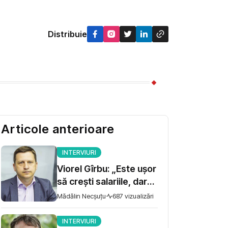
Distribuie
Articole anterioare
INTERVIURI
Viorel Gîrbu: „Este ușor
să crești salariile, dar
trebuie să te asiguri că
Mădălin Necșuțu
687 vizualizări
există performanță”
INTERVIURI