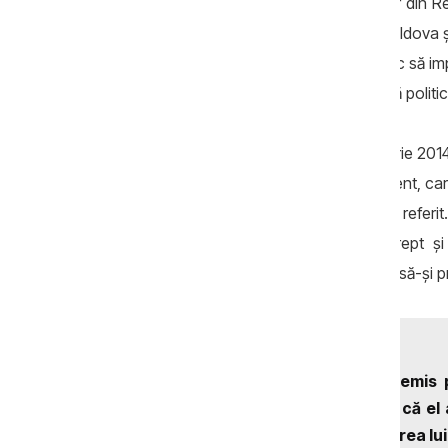
breşelor din sistemul bancar şi financiar din 
semna un nou acord de bază între R.Moldova şi a
concrete pe termen scurt şi mediu. În loc să im
politicienii au băgat ţara într-o nouă criză politic
După alegerile parlamentare din noiembrie 2014, 
fără majoritate clară şi stabilă în Parlament, c
să implementeze planul la care m-am referit. 
problema depolitizării instituţiilor de drept
publicarea raportului Kroll, a fost obligat să-şi 
Guvernul Streleţ a fost demis 
reglare de conturi pentru că el 
dezacordul faţă de arestarea lui F