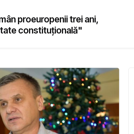
ân proeuropenii trei ani,
itate constituţională"