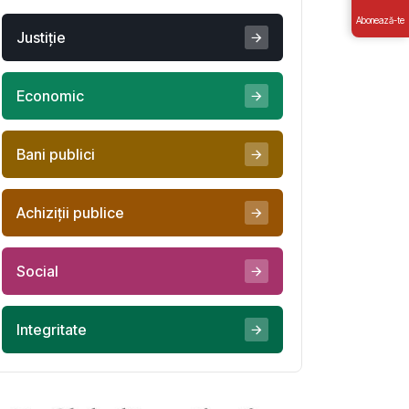
Abonează-te
Justiţie
Economic
Bani publici
Achiziţii publice
Social
Integritate