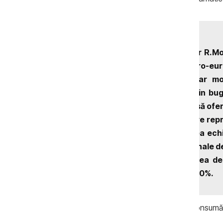
O altă sursă a problemelor R.Mo
furat. Partidele aşa-zis pro-eur
dolari din sistemul bancar mo
aproximativ două treimi din bu
Banca Naţională a trebuit să ofe
cu acest miliard furat, care rep
servesc pentru menţinerea echil
faţă de valutele internaţionale de
fiecare cetăţean care avea depo
singură zi cu aproximativ 30%.
Populaţia sărăcită cumpără mai puţin, consumă 
cu amănuntul scad.