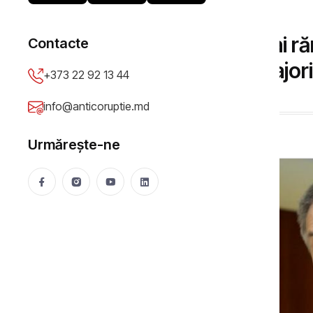
INTERVIURI
Igor Boţan: "Dacă mai răm
Contacte
Dodon şi Usatîi iau major
+373 22 92 13 44
Matei Dobrovie
12 Dec 2015
8978 vizualizări
info@anticoruptie.md
Urmărește-ne