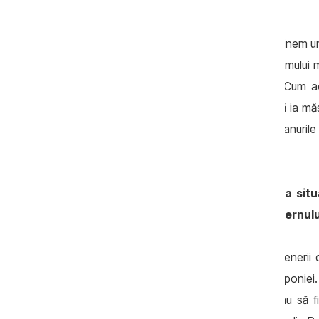
furt?
La această întrebare nu am putut să obţinem un
ştiut au comunicat organelor politice: primului m
un proces extrem de dubios, criminal. Cum acest
continuat să monitorizeze furtul, fără să ia mă
intervin pentru că se tem să nu strice planurile
funcţiile-cheie.
Ce soluţie vedeţi pentru deblocarea situa
politică provocată de demiterea guvernulu
Există soluţii oferite direct de către partener
Mondială, guvernul SUA, al Elveţiei, al Japonie
4 martie anul curent, măsuri care urmau să fi