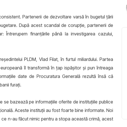
nsistent. Partenerii de dezvoltare varsă în bugetul ţării
 bugetare. După acest scandal de corupţie, partenerii de
: Întrerupem finanţările până la investigarea cazului,
edintelui PLDM, Vlad Filat, în furtul miliardului. Partea
-europeană îl transformă în ţap ispăşitor şi pun întreaga
nformaţiile date de Procuratura Generală rezultă însă că
anii furaţi.
care se bazează pe informaţiile oferite de instituţiile publice
nală. Aceste instituţii au fost foarte bine informate. Noi
 de ce n-au făcut nimic pentru a stopa această crimă, acest