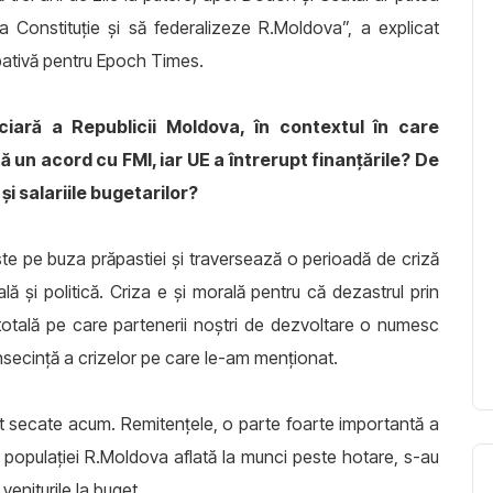
la Constituţie şi să federalizeze R.Moldova”, a explicat
ipativă pentru Epoch Times.
ciară a Republicii Moldova, în contextul în care
 un acord cu FMI, iar UE a întrerupt finanţările? De
i salariile bugetarilor?
te pe buza prăpastiei şi traversează o perioadă de criză
lă şi politică. Criza e şi morală pentru că dezastrul prin
otală pe care partenerii noştri de dezvoltare o numesc
nsecinţă a crizelor pe care le-am menţionat.
nt secate acum. Remitenţele, o parte foarte importantă a
 a populaţiei R.Moldova aflată la munci peste hotare, s-au
eniturile la buget.