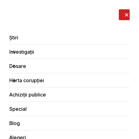
LIVE
EN
RO
RU
Despre noi
Contacte
Donează
Sesizează
Știri
Investigații
Dosare
Interviuri
Harta corupției
Principala
Achiziții publice
Special
Blog
INTERVIURI
Alegeri