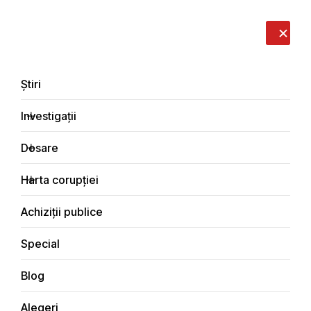
LIVE
EN
RO
RU
Despre noi
Contacte
Donează
Sesizează
Știri
Investigații
Dosare
Interviuri
Harta corupției
Principala
Achiziții publice
Special
Blog
INTERVIURI
Alegeri