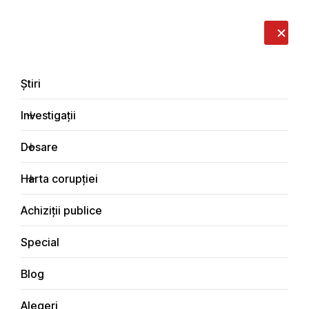
LIVE
EN
RO
RU
Despre noi
Contacte
Donează
Sesizează
Știri
Investigații
Dosare
Investigații
Harta corupției
Principala
Social
Achiziții publice
Special
Blog
SOCIAL
Alegeri