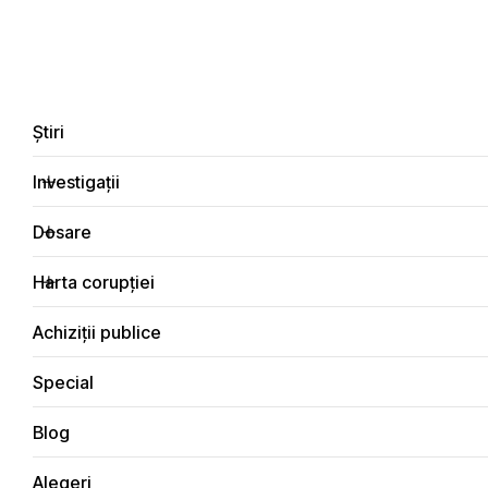
LIVE
EN
RO
RU
Despre noi
Contacte
Donează
Sesizează
Știri
Investigații
Dosare
Investigații
Harta corupției
Principala
Integritate
Achiziții publice
Special
Blog
INTEGRITATE
Alegeri