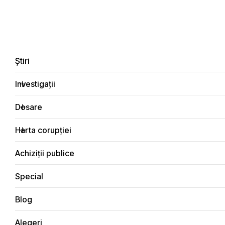
LIVE
EN
RO
RU
Despre noi
Contacte
Donează
Sesizează
Știri
Investigații
Dosare
Investigații
Harta corupției
Principala
Achiziţii publice
Achiziții publice
Special
Blog
ACHIZIŢII PUBLICE
Alegeri