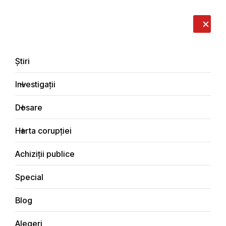
LIVE
EN
RO
RU
Despre noi
Contacte
Donează
Sesizează
Știri
Investigații
Dosare
Special
Harta corupției
Principala
Achiziții publice
Special
Blog
SPECIAL
Alegeri