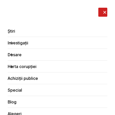
LIVE
EN
RO
RU
Despre noi
Contacte
Donează
Sesizează
Știri
Investigații
Dosare
Special
Harta corupției
Principala
Achiziții publice
Special
Blog
SPECIAL
Alegeri