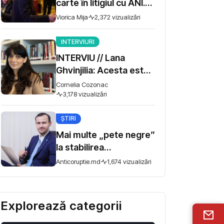
carte în litigiul cu ANI.
Miza - 10 milioane de lei
Viorica Mija
2,372 vizualizări
INTERVIURI
INTERVIU // Lana
Ghvinjilia: Acesta este
și războiul nostru. Fără
Cornelia Cozonac
victoria Ucrainei,
3,178 vizualizări
Georgia nu se poate
ȘTIRI
salva
Mai multe „pete negre”
la stabilirea
remunerației în
Anticoruptie.md
1,674 vizualizări
întreprinderile de stat.
Comisia de anchetă
anunță audieri
Explorează categorii