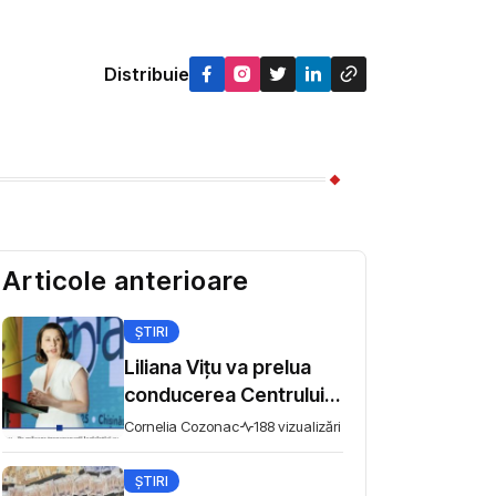
Distribuie
Articole anterioare
ȘTIRI
Liliana Vițu va prelua
conducerea Centrului
pentru comunicare
Cornelia Cozonac
188 vizualizări
strategică și
contracarare a
ȘTIRI