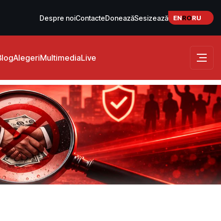
EN
RO
RU
Despre noi
Contacte
Donează
Sesizează
Blog
Alegeri
Multimedia
Live