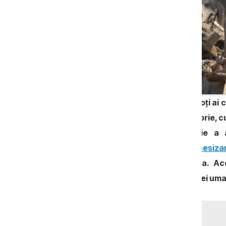
Patru palestinieni din Fâșia Gaza – soți ai
opt copii –s-au reunit ieri, 24 octombrie, 
din zona de conflict. În luna iulie a
anticoruptie.md a fost publicată o sesiz
ale căror soți erau blocați în Gaza. A
autorităților
moldovene în fața dramei umani