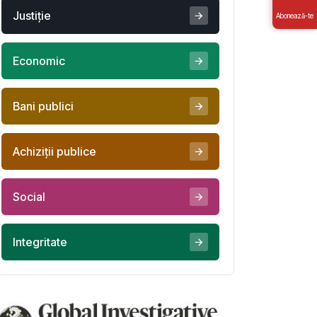
Justiţie
Abonează-te
Economic
Bani publici
Achiziţii publice
Social
Integritate