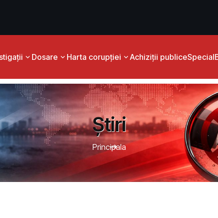
tigații
Dosare
Harta corupției
Achiziții publice
Special
Știri
Principala