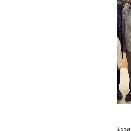
Sursa: MAE
Ministerul Afacerilor Externe a subliniat că op