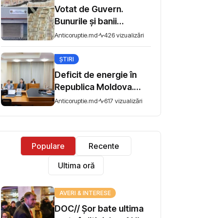
dezinformării
Votat de Guvern.
Bunurile și banii
confiscați vor fi utilizați
Anticoruptie.md
426 vizualizări
în scopuri sociale sau
de interes public
ȘTIRI
Deficit de energie în
Republica Moldova.
Premierul Tofan
Anticoruptie.md
617 vizualizări
îndeamnă populația să
economisească
Populare
Recente
Ultima oră
AVERI & INTERESE
DOC// Șor bate ultima