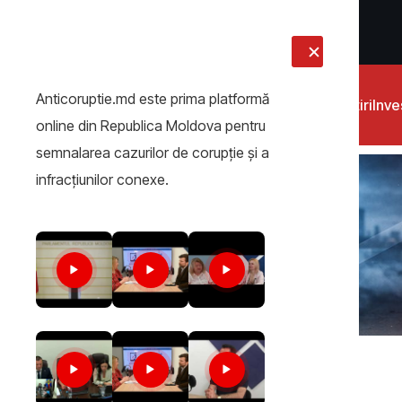
LIVE
Anticoruptie.md este prima platformă
Știri
Inves
online din Republica Moldova pentru
semnalarea cazurilor de corupţie şi a
infracţiunilor conexe.