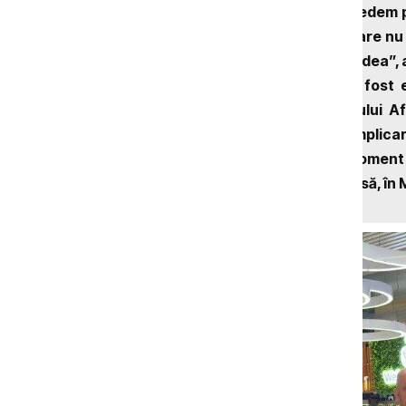
„Nu-mi vine să cred că îl vedem 
desprind de tatăl lor, pe care nu
speranța că îl vor mai revedea”,
femeile ale căror soți au fost 
reprezentanților Ministerului Af
Moldova în Israel pentru implica
dificile. „Până în ultimul moment 
vom revedea soții aici, acasă, în