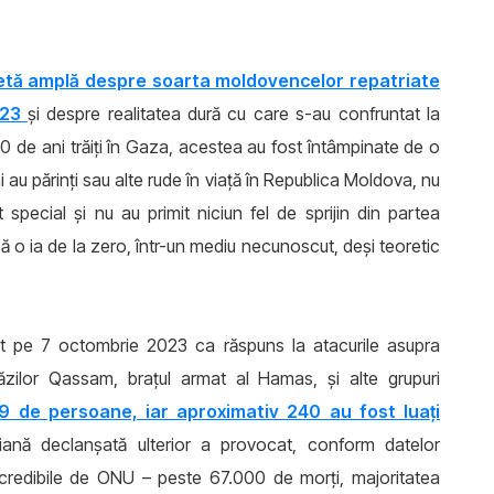
etă amplă despre soarta moldovencelor repatriate
023
și despre realitatea dură cu care s-au confruntat la
 de ani trăiți în Gaza, acestea au fost întâmpinate de o
ai au părinți sau alte rude în viață în Republica Moldova, nu
 special și nu au primit niciun fel de sprijin din partea
 să o ia de la zero, într-un mediu necunoscut, deși teoretic
put pe 7 octombrie 2023 ca răspuns la atacurile asupra
igăzilor Qassam, brațul armat al Hamas, și alte grupuri
9 de persoane, iar aproximativ 240 au fost luați
iană declanșată ulterior a provocat, conform datelor
e credibile de ONU – peste 67.000 de morți, majoritatea