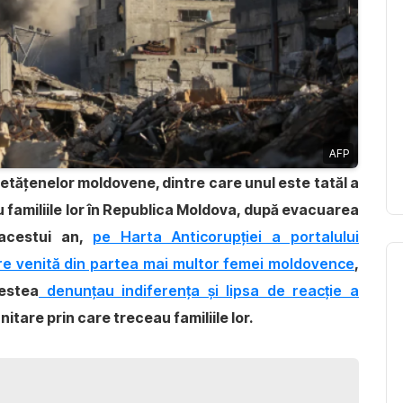
AFP
 cetățenelor moldovene, dintre care unul este tatăl a
cu familiile lor în Republica Moldova, după evacuarea
 acestui an,
pe Harta Anticorupției a portalului
are venită din partea mai multor femei moldovence
,
cestea
denunțau indiferența și lipsa de reacție a
tare prin care treceau familiile lor.