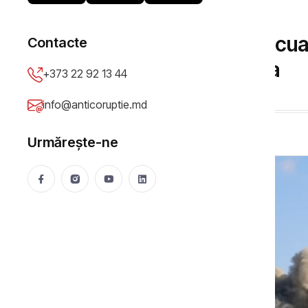
ȘTIRI
Patru palestinieni evacua
Contacte
familiile lor în Moldova
+373 22 92 13 44
Virlan Olga
25 Oct 2025
569 vizualizări
info@anticoruptie.md
Urmărește-ne