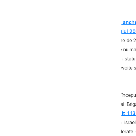
Portalul
Anticoruptie.md
a publicat o anch
din Fâșia Gaza în toamna-iarna anului 2
revenirea pe pământ natal. După mai bine de 20
patrie rece și indiferentă. Multe dintre ele nu m
dețin locuințe, nu beneficiază de vreun statut
statului. Împreună cu copiii lor, au fost nevoite
propriu.
Asaltul Israelului asupra Fâșiei Gaza a înce
sudului Israelului, comise de luptători ai Br
palestiniene,
în urma cărora au murit 1.13
prizonieri și duși în Gaza.
Ofensiva israel
Ministerului Sănătății din Gaza – considerat