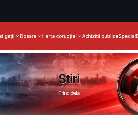
tigații
Dosare
Harta corupției
Achiziții publice
Special
Știri
Principala