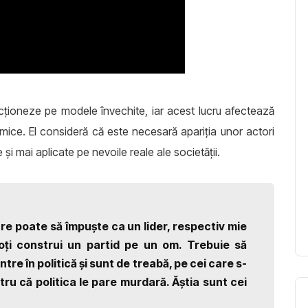
uncționeze pe modele învechite, iar acest lucru afectează
nomice. El consideră că este necesară apariția unor actori
e și mai aplicate pe nevoile reale ale societății.
are poate să împuște ca un lider, respectiv mie
oți construi un partid pe un om. Trebuie să
ntre în politică și sunt de treabă, pe cei care s-
u că politica le pare murdară. Ăștia sunt cei