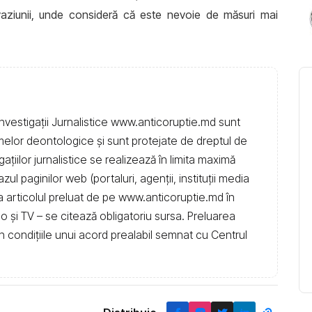
evaziunii, unde consideră că este nevoie de măsuri mai
nvestigații Jurnalistice www.anticoruptie.md sunt
rmelor deontologice și sunt protejate de dreptul de
igațiilor jurnalistice se realizează în limita maximă
l paginilor web (portaluri, agenții, instituţii media
t la articolul preluat de pe www.anticoruptie.md în
dio și TV – se citează obligatoriu sursa. Preluarea
în condiţiile unui acord prealabil semnat cu Centrul