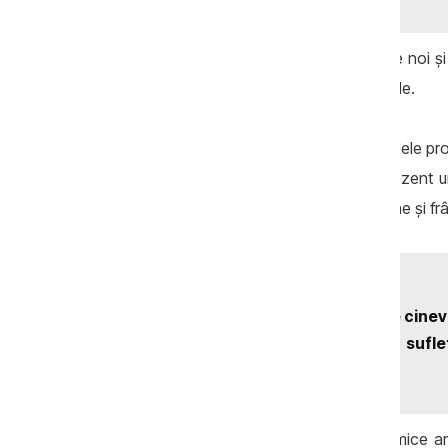
El consideră că lipsa unor oferte politice noi ș
pro-ruse, în lipsa unor alternative credibile.
Acesta subliniază că una dintre principalele pr
guvernare. În opinia sa, nu există în prezent
economiei, ceea ce creează incertitudine și f
„Eu vreau să văd măcar pe cinev
țară, pentru că mă doare sufle
acesta.
Expertul mai afirmă că politicile economice ar