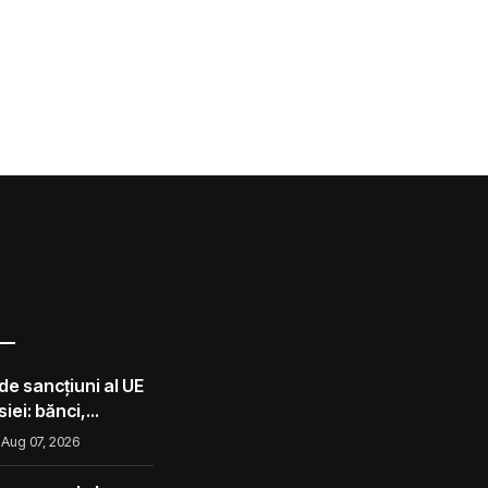
de sancțiuni al UE
iei: bănci,
lota din umbră
Aug 07, 2026