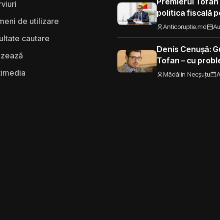
Premierul Tofan
rviuri
politica fiscală 
eni de utilizare
„Nu mi se pare 
Anticoruptie.md
Au
să fie taxat la fe
ultate cautare
Moldova”
Denis Cenușă: Gu
izează
Tofan – cu probl
spre UE
timedia
Mădălin Necșuțu
A