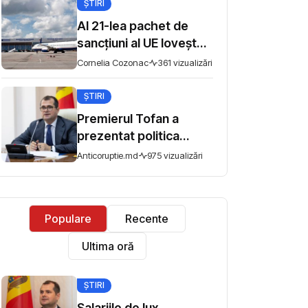
ȘTIRI
libertatea întrunirilor
pașnice
Al 21-lea pachet de
sancțiuni al UE lovește
sudul Rusiei: bănci,
Cornelia Cozonac
361 vizualizări
aeroporturi și flota din
umbră
ȘTIRI
Premierul Tofan a
prezentat politica
fiscală pentru
Anticoruptie.md
975 vizualizări
consultări: „Nu mi se
pare corect ca
avocado să fie taxat la
Populare
Recente
fel ca un măr din
Moldova”
Ultima oră
ȘTIRI
Salariile de lux,