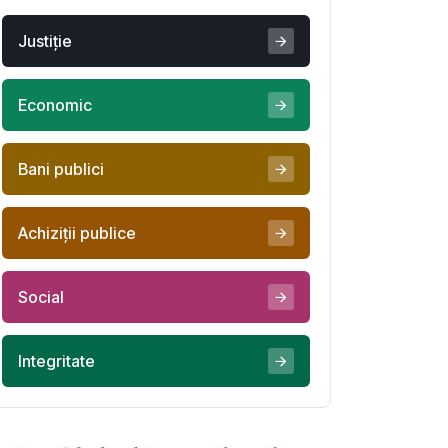
Justiţie
Economic
Bani publici
Achiziţii publice
Social
Integritate