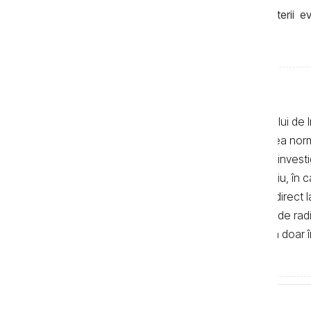
special în domeniul fiscal și al combaterii 
eficiente și mai bine calibrate.
Textele de pe pagina web a Centrului de I
realizate de jurnaliști, cu respectarea no
autor. Preluarea textelor știrilor și a invest
de 500 de semne. În mod obligatoriu, în cazu
sau bloguri) trebuie indicat şi linkul direc
primul alineat, iar în cazul posturilor de ra
integrală a textelor se poate realiza doar 
de Investigații Jurnalistice.