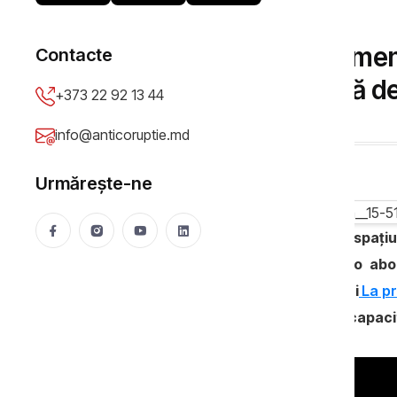
ȘTIRI
Valeriu Pașa: lipsa oamen
Contacte
economice blochează dez
+373 22 92 13 44
Olga Virlan
06 Jul 2026
1665 vizualizări
info@anticoruptie.md
Urmărește-ne
În opinia expertului Valeriu Pașa, spaț
regenerare a clasei politice și de o ab
Acesta susține în cadrul podcastului
La pr
de dezvoltare economică limitează capaci