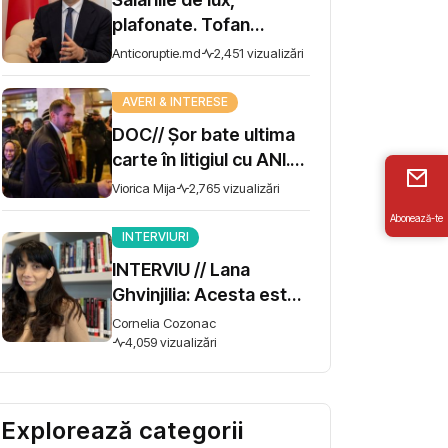
plafonate. Tofan
propune moratoriu
Anticoruptie.md
2,451 vizualizări
pentru prime și
bonusuri
AVERI & INTERESE
DOC// Șor bate ultima
carte în litigiul cu ANI.
Miza - 10 milioane de lei
Viorica Mija
2,765 vizualizări
Abonează-te
INTERVIURI
INTERVIU // Lana
Ghvinjilia: Acesta este
și războiul nostru. Fără
Cornelia Cozonac
victoria Ucrainei,
4,059 vizualizări
Georgia nu se poate
salva
Explorează categorii