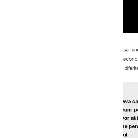
În viziunea sa, sistemul politic continuă să f
direct calitatea guvernării și a deciziilor eco
noi în politică, capabili să aducă abordări diferit
„Nu mai poți. Nu există cineva c
îmi vine greu să înțeleg cum p
încurajăm pe toți cei care vor să i
au ținut până acum departe pentr
mai buni”, a afirmat expertul.