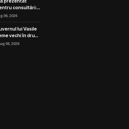
 a prezentat
pentru consultări:
corect ca avocado
g 06, 2026
l ca un măr din
vernul lui Vasile
eme vechi în drum
ug 06, 2026