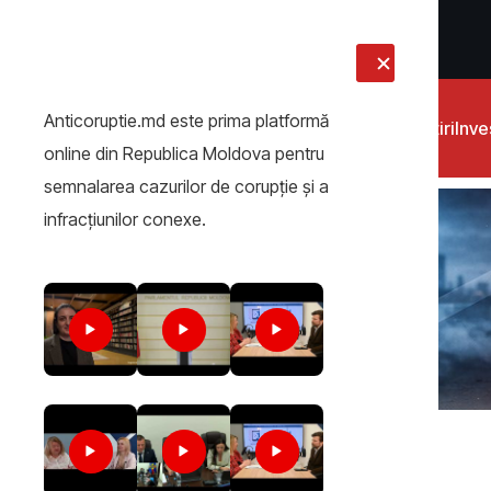
LIVE
Anticoruptie.md este prima platformă
Știri
Inves
online din Republica Moldova pentru
semnalarea cazurilor de corupţie şi a
infracţiunilor conexe.