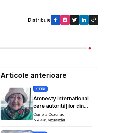
Distribuie
Articole anterioare
ȘTIRI
Amnesty International
cere autorităților din
Kârgâzstan să
Cornelia Cozonac
înceteze intimidarea
4,445 vizualizări
activiștilor pentru