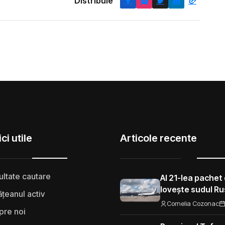
Distribuie
ci utile
Articole recente
ultate cautare
Al 21-lea pachet 
lovește sudul Rus
țeanul activ
aeroporturi și f
Cornelia Cozonac
pre noi