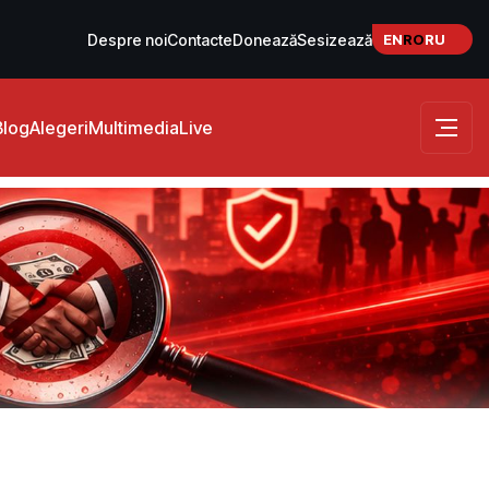
EN
RO
RU
Despre noi
Contacte
Donează
Sesizează
Blog
Alegeri
Multimedia
Live