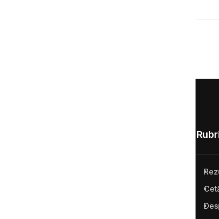
Tag-uri
Știri
Rubri
Rez
Anticoruptie.md este prima
Cetă
platformă online din Republica
Des
Moldova pentru semnalarea