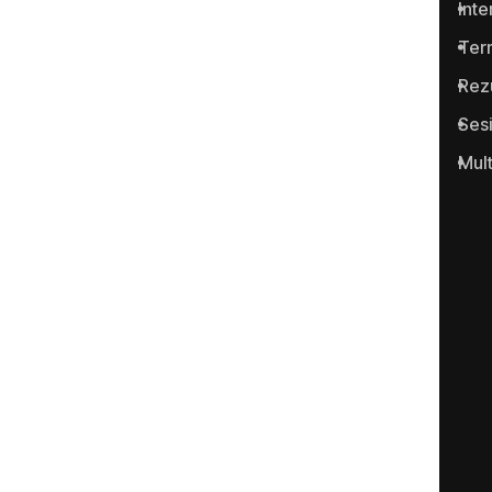
cazurilor de corupţie şi a
Inte
infracţiunilor conexe.
Term
Rez
Ses
Mul
Portalul www.anticoruptie.md
este realizat cu suportul
Fundației Soros-Moldova.
Categorii