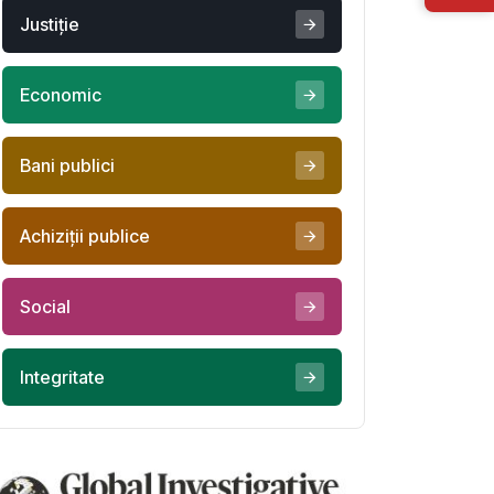
Justiţie
Economic
Bani publici
Achiziţii publice
Social
Integritate