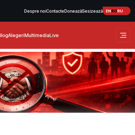
EN
RO
RU
Despre noi
Contacte
Donează
Sesizează
Blog
Alegeri
Multimedia
Live