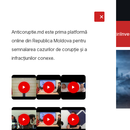
LIVE
Anticoruptie.md este prima platformă
Știri
Inves
online din Republica Moldova pentru
semnalarea cazurilor de corupţie şi a
infracţiunilor conexe.