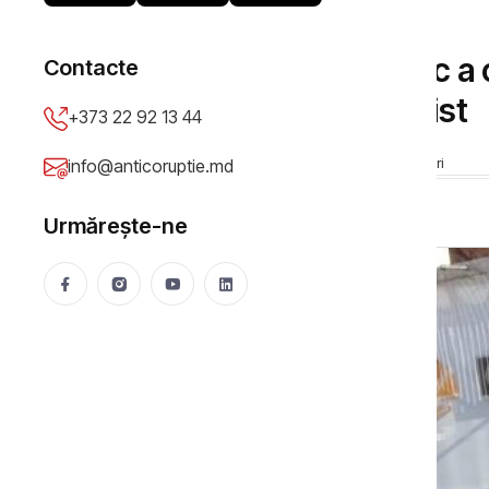
ȘTIRI
Doc // Vlad Plahotniuc a
Contacte
televiziune unui jurnalist
+373 22 92 13 44
Anticoruptie.md
12 May 2017
8639 vizualizări
info@anticoruptie.md
Urmărește-ne