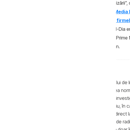
radio Maestro FM, „ca urmare a reorganizării”,
fondator al firmei este OTIV Prime Media 
Media B.V.
are în calitate de acţionari firme
Prime Holding B.V. (Olanda)
. În 2011, El-Dia
B.V. se afla pe aceeaşi adresă cu OTIV Prim
1016 KD) şi avea acelaşi număr de telefon.
Textele de pe pagina web a Centrului de I
realizate de jurnaliști, cu respectarea no
autor. Preluarea textelor știrilor și a invest
de 500 de semne. În mod obligatoriu, în cazu
sau bloguri) trebuie indicat şi linkul direc
primul alineat, iar în cazul posturilor de ra
integrală a textelor se poate realiza doar 