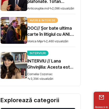
plafonate. Tofan
propune moratoriu
Anticoruptie.md
2,096 vizualizări
pentru prime și
bonusuri
AVERI & INTERESE
DOC// Șor bate ultima
carte în litigiul cu ANI.
Miza - 10 milioane de lei
Viorica Mija
2,460 vizualizări
INTERVIURI
INTERVIU // Lana
Ghvinjilia: Acesta este
și războiul nostru. Fără
Cornelia Cozonac
victoria Ucrainei,
3,394 vizualizări
Georgia nu se poate
salva
Explorează categorii
Abonează-te