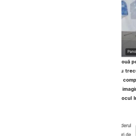
Panou
Liderul PD Vlad Plahotniuc a cedat două po
care îl deţine. Canal 2 şi Canal 3 au tr
posesia companiei Telestar Media, comp
Oleg Cristal, în prezent consilier de imagi
odată cu intrarea în vigoare la mijlocul lu
Audiovizualului.
Potrivit
portalului Newsmaker.md
, liderul
democrat rămâne, oficial, cu două posturi de