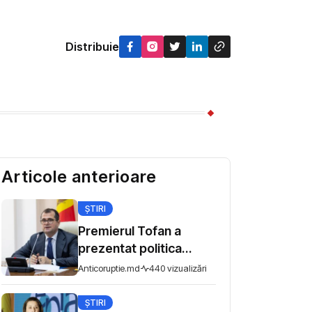
Distribuie
Articole anterioare
ȘTIRI
Premierul Tofan a
prezentat politica
fiscală pentru
Anticoruptie.md
440 vizualizări
consultări: „Nu mi se
pare corect ca
ȘTIRI