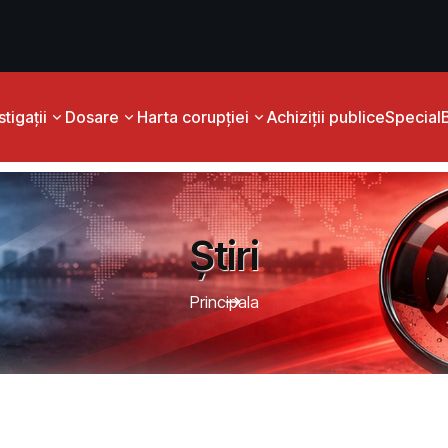
tigații
Dosare
Harta corupției
Achiziții publice
Special
Știri
Principala