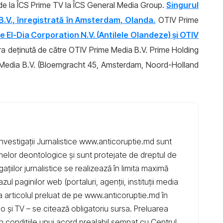
 de la ÎCS Prime TV la ÎCS General Media Group.
Singurul
B.V., înregistrată în Amsterdam, Olanda.
OTIV Prime
le El-Dia Corporation N.V. (Antilele Olandeze) şi OTIV
 era deţinută de către OTIV Prime Media B.V. Prime Holding
e Media B.V. (Bloemgracht 45, Amsterdam, Noord-Holland
nvestigații Jurnalistice www.anticoruptie.md sunt
rmelor deontologice și sunt protejate de dreptul de
igațiilor jurnalistice se realizează în limita maximă
l paginilor web (portaluri, agenții, instituţii media
t la articolul preluat de pe www.anticoruptie.md în
dio și TV – se citează obligatoriu sursa. Preluarea
în condiţiile unui acord prealabil semnat cu Centrul