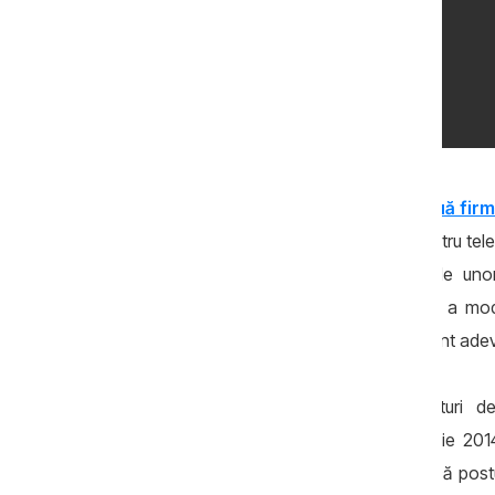
În 2015,
Vlad Plahotniuc a fondat două firm
Inc. pe numele cărora au fost trecute patru telev
a ascuns, de-a lungul anilor, în spatele un
schimbări odată cu intrarea în vigoare a modif
privaţi au fost obligaţi să declare cine sunt adevă
Cele patru televiziuni şi câteva posturi 
companiei General Media Group. În iunie 2014, 
Coordonator al Audiovizualului să treacă postu