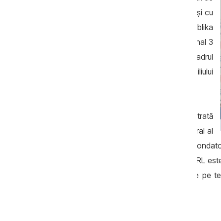
televiziune - Prime și Publika TV -, dar și cu
două posturi de de radio - Muz FM și Publika
FM. Cererile de cesiune a posturilor Canal 3
și Canal 2
au fost admise
în cadrul
ședinței de vineri, 12 mai, a Consiliului
Coordonator al Audioviziualului.
Compania Telestar Media a fost înregistrată
la 2 mai. Oleg Cristal, fosul editor general al
Publika TV, este şi administrator, dar şi fondat
100.000 de lei. Sediul Telestar Media SRL est
Vlad Plahotniuc, strada Ghioceilor 1 de pe te
refuzat să răspundă la întrebări.