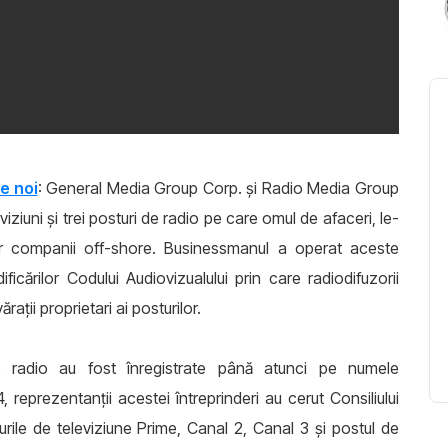
e noi
: General Media Group Corp. şi Radio Media Group
iziuni şi trei posturi de radio pe care omul de afaceri, le-
or companii off-shore. Businessmanul a operat aceste
icărilor Codului Audiovizualului prin care radiodifuzorii
raţii proprietari ai posturilor.
de radio au fost înregistrate până atunci pe numele
reprezentanţii acestei întreprinderi au cerut Consiliului
rile de televiziune Prime, Canal 2, Canal 3 şi postul de