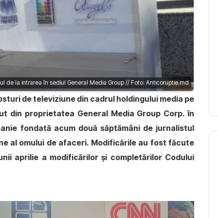
l de la intrarea în sediul General Media Group // Foto: Anticoruptie.md
sturi de televiziune din cadrul holdingului media pe
ecut din proprietatea General Media Group Corp. în
anie fondată acum două săptămâni de jurnalistul
ne al omului de afaceri. Modificările au fost făcute
nii aprilie a modificărilor și completărilor Codului