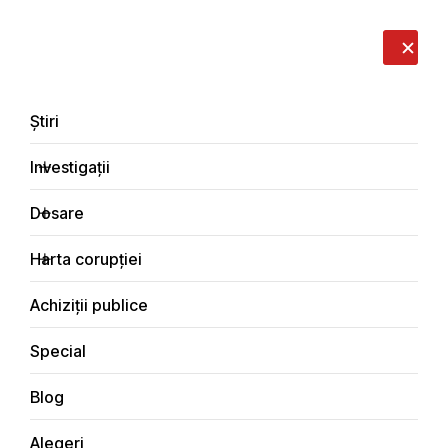
LIVE
EN
RO
RU
Despre noi
Contacte
Donează
Sesizează
Știri
Investigații
Dosare
Știri
Harta corupției
Principala
Achiziții publice
Special
Blog
ȘTIRI
Alegeri