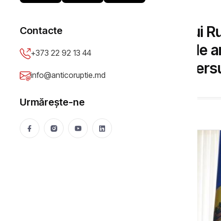
DOSARE DE CORUPȚIE
Fost subaltern de al lui R
Contacte
eliberării mandatului de 
+373 22 92 13 44
care va examina demersul
info@anticoruptie.md
Anticoruptie.md
11 Oct 2021
4732 vizualizări
Urmărește-ne