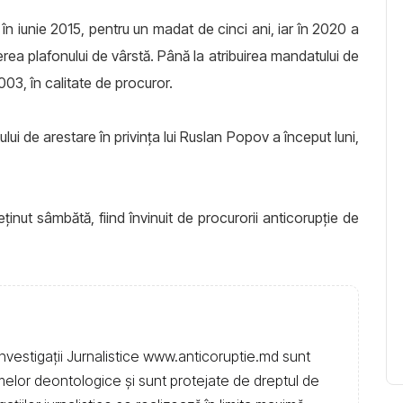
ă în iunie 2015, pentru un madat de cinci ani, iar în 2020 a
erea plafonului de vârstă. Până la atribuirea mandatului de
2003, în calitate de procuror.
ui de arestare în privinţa lui Ruslan Popov a început luni,
inut sâmbătă, fiind învinuit de procurorii anticorupţie de
nvestigații Jurnalistice www.anticoruptie.md sunt
rmelor deontologice și sunt protejate de dreptul de