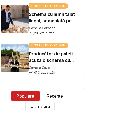
influență
DOSARE DE CORUPȚIE
Schema cu lemn tăiat
ilegal, semnalată pe
Harta Corupției, ajunge
Cornelia Cozonac
la Guvern. Premierul
1,210 vizualizări
Vasile Tofan: „Subiectul
DOSARE DE CORUPȚIE
se ia în lucru”
Producător de paleți
acuză o schemă cu
lemn tăiat ilegal și cere
Cornelia Cozonac
intervenția premierului:
1,073 vizualizări
"Concurez cu firme
care își iau materia
primă din pădure tăiată
Populare
Recente
ilegal"
Ultima oră