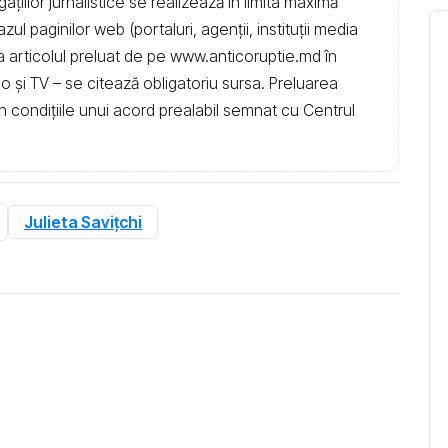
igațiilor jurnalistice se realizează în limita maximă
l paginilor web (portaluri, agenții, instituţii media
t la articolul preluat de pe www.anticoruptie.md în
dio și TV – se citează obligatoriu sursa. Preluarea
în condiţiile unui acord prealabil semnat cu Centrul
Julieta Savițchi