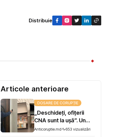
Distribuie
Articole anterioare
DOSARE DE CORUPȚIE
„Deschideți, ofițerii
CNA sunt la ușă”. Un
șef de direcție la AIPA,
Anticoruptie.md
653 vizualizări
reținut pentru trafic de