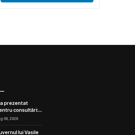
 a prezentat
pentru consultări:
corect ca avocado
g 06, 2026
l ca un măr din
vernul lui Vasile