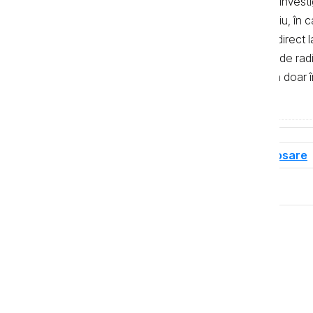
autor. Preluarea textelor știrilor și a invest
de 500 de semne. În mod obligatoriu, în cazu
sau bloguri) trebuie indicat şi linkul direc
primul alineat, iar în cazul posturilor de ra
integrală a textelor se poate realiza doar 
de Investigații Jurnalistice.
Tag-uri
Dosare de corupție
Dosare
Distribuie