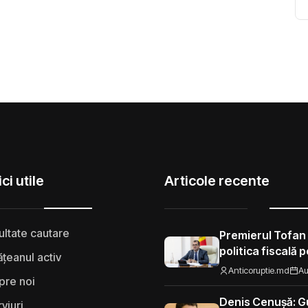
ci utile
Articole recente
ultate cautare
Premierul Tofan
politica fiscală 
țeanul activ
„Nu mi se pare 
Anticoruptie.md
Au
pre noi
să fie taxat la fe
Moldova”
Denis Cenușă: Gu
rviuri