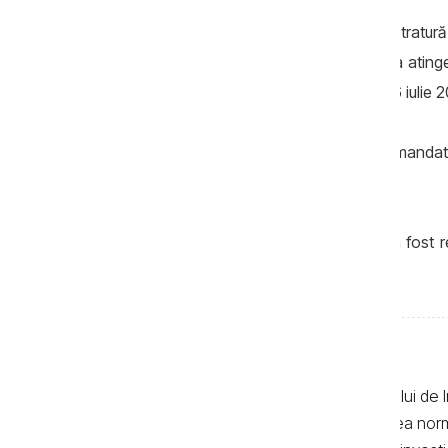
Igor Baţalai şi-a început cariera în magistratur
fost numit în funcția de judecător până la ating
judecătir, Baţalai a lucrat, începând cu 16 iulie 
Procesul de judecată privind eliberarea mandatul
la ora 14.00.
Amintim că procurorul general adjunct a fost reţ
îmbogăţire ilicită.
Textele de pe pagina web a Centrului de I
realizate de jurnaliști, cu respectarea no