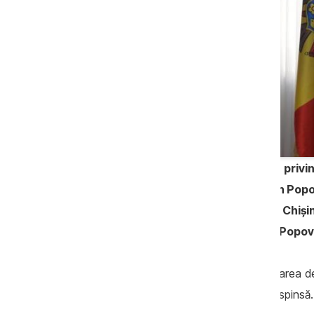
Demersul procurorilor anticorupţie privi
procurorului general adjunct, Ruslan Popov
la oficiul Ciocana al Judecătoriei Chişi
procuror, avându-l ca şef pe Ruslan Popov
Baţalai a declarat abţinere de la examinarea de
în subordinea lui, însă cererea i-a fost respinsă.