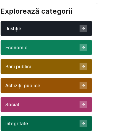
salva
Explorează categorii
Justiţie
Economic
Bani publici
Achiziţii publice
Social
Integritate