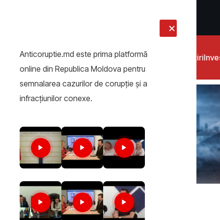
LIVE
Anticoruptie.md este prima platformă
Știri
Inves
online din Republica Moldova pentru
semnalarea cazurilor de corupţie şi a
infracţiunilor conexe.