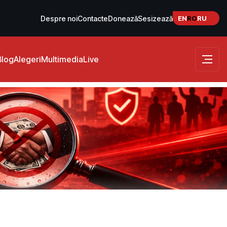
EN
RO
RU
Despre noi
Contacte
Donează
Sesizează
Blog
Alegeri
Multimedia
Live