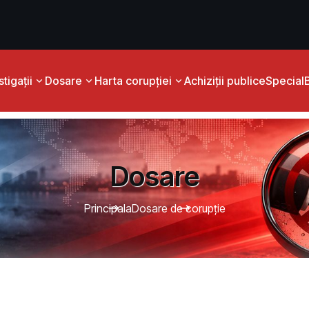
tigații
Dosare
Harta corupției
Achiziții publice
Special
Dosare
Principala
Dosare de corupție