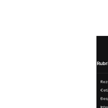
Rubri
Rez
Anticoruptie.md este prima
Cetă
platformă online din Republica
Des
Moldova pentru semnalarea
cazurilor de corupţie şi a
Inte