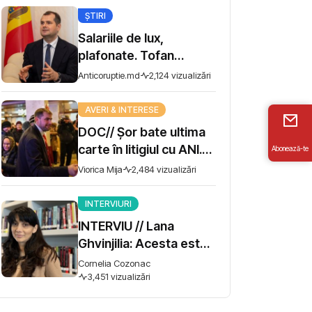
ȘTIRI
Salariile de lux,
plafonate. Tofan
propune moratoriu
Anticoruptie.md
2,124 vizualizări
pentru prime și
bonusuri
AVERI & INTERESE
DOC// Șor bate ultima
carte în litigiul cu ANI.
Abonează-te
Miza - 10 milioane de lei
Viorica Mija
2,484 vizualizări
INTERVIURI
INTERVIU // Lana
Ghvinjilia: Acesta este
și războiul nostru. Fără
Cornelia Cozonac
victoria Ucrainei,
3,451 vizualizări
Georgia nu se poate