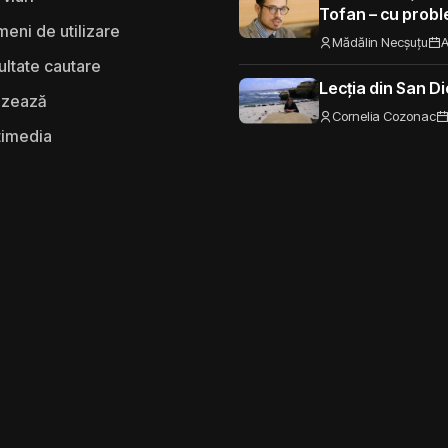
Tofan – cu probl
eni de utilizare
spre UE
Mădălin Necșuțu
A
ultate cautare
Lecția din San D
izează
Cornelia Cozonac
timedia