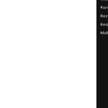
infracţiunilor conexe.
Term
Rez
Ses
Mul
Portalul www.anticoruptie.md
este realizat cu suportul
Fundației Soros-Moldova.
Categorii
Justiţie
Economic