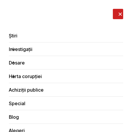
LIVE
EN
RO
RU
Despre noi
Contacte
Donează
Sesizează
Știri
Investigații
Dosare
Dosare
Harta corupției
Principala
Dosare de corupție
Achiziții publice
Special
Blog
DOSARE DE CORUPȚIE
Alegeri