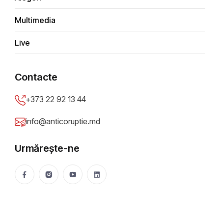
Vlad Filat, lăsat fără imunitate
Multimedia
parlamentară. Ce urmează?
Live
Victoria Dodon
15 Oct 2015
2792 vizualizări
Distribuie
Contacte
+373 22 92 13 44
info@anticoruptie.md
Urmărește-ne