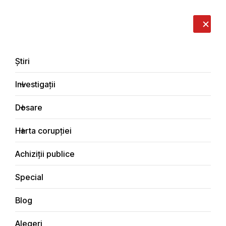
LIVE
EN
RO
RU
Despre noi
Contacte
Donează
Sesizează
Știri
Investigații
Dosare
Investigații
Harta corupției
Principala
Social
Achiziții publice
Special
Blog
SOCIAL
Alegeri