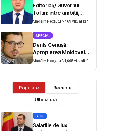
Editorial// Guvernul
Tofan: între ambiții,
scopuri și valorificarea
Mădălin Necșuțu
469 vizualizări
oportunităților
SPECIAL
Denis Cenușă:
Apropierea Moldovei
de UE: ramificarea
Mădălin Necșuțu
1,965 vizualizări
cooperării și accentul
pe Securitate
Populare
Recente
Ultima oră
ȘTIRI
Salariile de lux,