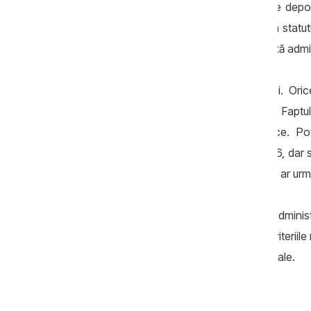
Al doilea argument contra este riscul de depopu
primăriei poate fi percepută ca dispariția statu
pot simți că localitatea lor devine o anexă adm
Al treilea risc este politizarea reformei. Or
influențe electorale și centre de putere. Faptu
2027 poate alimenta suspiciuni politice. Potr
teritorială ar urma să fie aprobată în 2026, dar 
schimbări privind finanțele publice locale ar ur
Această etapizare poate fi rațională administr
Guvernul trebuie să explice foarte clar criteriil
este redesenată pentru avantaje electorale.
Riscul unei reforme doar pe hârtie