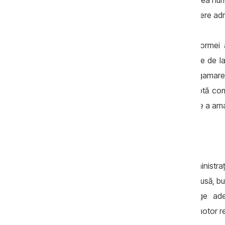
Din acest motiv, discuția despre reducerea num
serviciilor publice nu este doar o dezbatere adm
Autoritățile au prezentat conceptul reformei 
prevede reducerea numărului de raioane de la
primării. În paralel, procesul de amalgamare
financiare pentru localitățile care acceptă co
avea deja peste 320 de decizii de inițiere a ama
De ce reforma este necesară
Republica Moldova are astăzi o administrați
gestionează comunități cu populație redusă, buge
de condiții, administrația locală ajunge
supraviețuire instituțională decât ca un motor r