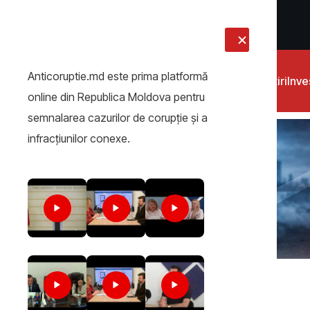
LIVE
Anticoruptie.md este prima platformă
Știri
Inves
online din Republica Moldova pentru
semnalarea cazurilor de corupţie şi a
infracţiunilor conexe.