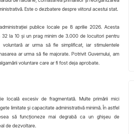
ărului de raioane, comasarea primăriilor și reorganizarea
inistrativă. Este o dezbatere despre viitorul acestui stat.
administrației publice locale pe 8 aprilie 2026. Acesta
 32 la 10 și un prag minim de 3.000 de locuitori pentru
 voluntară ar urma să fie simplificat, iar stimulentele
masarea ar urma să fie majorate. Potrivit Guvernului, am
lgamării voluntare care ar fi fost deja aprobate.
e locală excesiv de fragmentată. Multe primării mici
te limitate și capacitate administrativă minimă. În astfel
 adesea să funcționeze mai degrabă ca un ghișeu de
eal de dezvoltare.