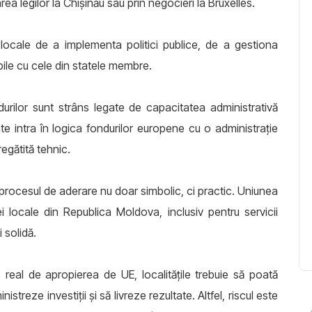
a legilor la Chișinău sau prin negocieri la Bruxelles.
 locale de a implementa politici publice, de a gestiona
bile cu cele din statele membre.
durilor sunt strâns legate de capacitatea administrativă
e intra în logica fondurilor europene cu o administrație
egătită tehnic.
rocesul de aderare nu doar simbolic, ci practic. Uniunea
i locale din Republica Moldova, inclusiv pentru servicii
 solidă.
eal de apropierea de UE, localitățile trebuie să poată
streze investiții și să livreze rezultate. Altfel, riscul este