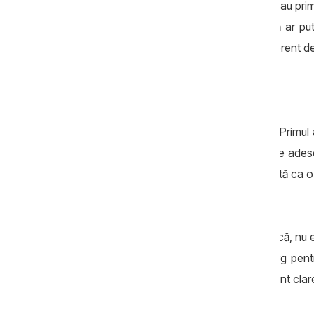
de capacitatea locală. Unele comunități au prima
și personal. O reorganizare bine făcută ar pu
servicii mai apropiate ca standard, indiferent de
Argumentele contra
Totuși, reforma nu este lipsită de riscuri. Prim
administrație. În satele mici, primăria este ades
cu oamenii. Dacă reforma este percepută ca o 
produce frustrare și rezistență.
Pentru un locuitor dintr-o comunitate mică, nu e
eficientă. El va întreba simplu: unde merg pen
am o problemă? Dacă răspunsurile nu sunt clare