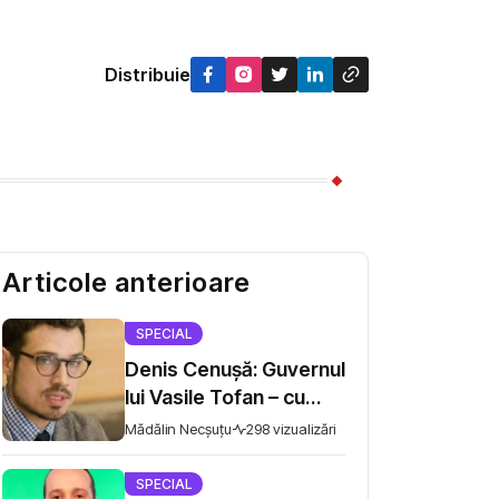
Distribuie
Articole anterioare
SPECIAL
Denis Cenușă: Guvernul
lui Vasile Tofan – cu
probleme vechi în drum
Mădălin Necșuțu
298 vizualizări
spre UE
SPECIAL