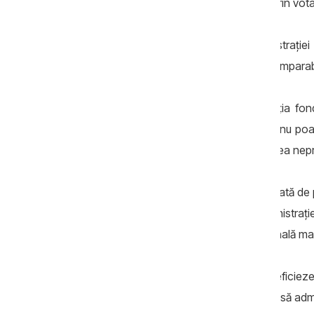
Integrarea europeană nu se face doar prin votare
Ea se face și prin capacitatea administrației
fonduri europene și de a oferi servicii compara
În UE, dezvoltarea regională și absorbția fon
locală și regională. Republica Moldova nu poat
locală pulverizată, slab finanțată și adesea nepr
Tocmai de aceea, reforma APL este legată de p
Europeană sprijină modernizarea administrație
publice mai bune și capacitate instituțională mai
Dacă Republica Moldova vrea să beneficieze r
pregăti proiecte, să respecte proceduri, să admini