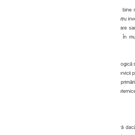
O primărie mică poate cunoaște foarte bine ne
surse sau capacitate de proiectare pentru inves
urbanism, atragere de fonduri, digitalizare sa
poate asigura cofinanțări consistente. În mul
aproape tot aparatul administrativ.
Din această perspectivă, reforma are o logică s
mai puternice, personal mai calificat, servici
fondurilor. În loc de zeci sau sute de primăr
construi comunități administrative mai puternic
Argumentul european
Necesitatea reformei devine și mai clară dacă