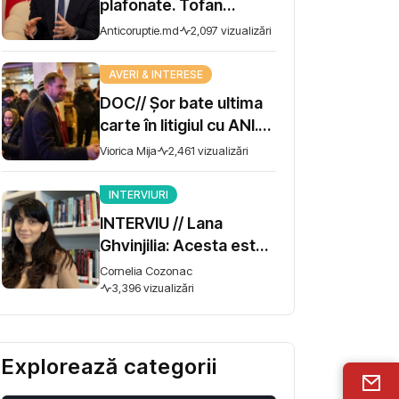
plafonate. Tofan
propune moratoriu
Anticoruptie.md
2,097 vizualizări
pentru prime și
bonusuri
AVERI & INTERESE
DOC// Șor bate ultima
carte în litigiul cu ANI.
Miza - 10 milioane de lei
Viorica Mija
2,461 vizualizări
INTERVIURI
INTERVIU // Lana
Ghvinjilia: Acesta este
și războiul nostru. Fără
Cornelia Cozonac
victoria Ucrainei,
3,396 vizualizări
Georgia nu se poate
salva
Explorează categorii