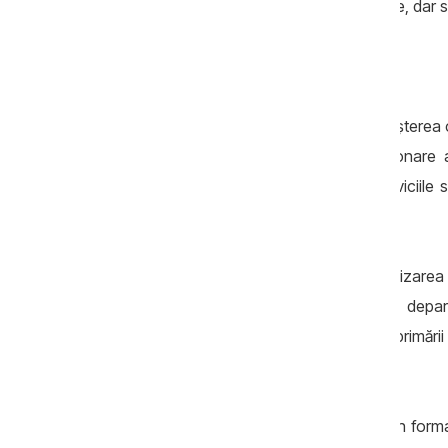
ca fondurile europene să existe pe hârtie, dar să 
Beneficiile posibile
Principalul beneficiu al reformei ar fi creșterea
puține pot permite o mai bună coordonare a s
iluminatul, transportul, salubrizarea, serviciile
scară mai mare.
Un al doilea beneficiu este profesionalizarea
atrage specialiști mai buni, poate avea depa
finanțările externe. În prezent, multe primăr
necesare pentru proiecte complexe.
Un al treilea beneficiu ține de echitate. În form