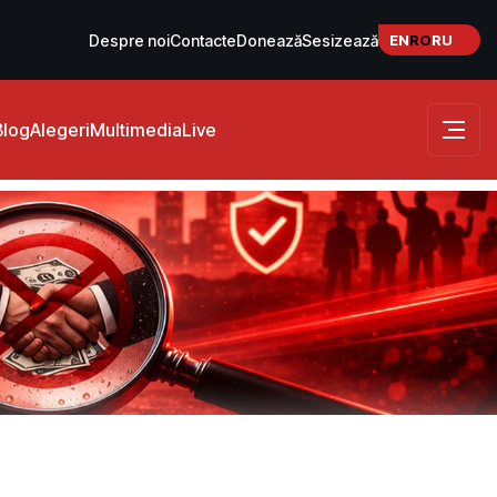
EN
RO
RU
Despre noi
Contacte
Donează
Sesizează
Blog
Alegeri
Multimedia
Live