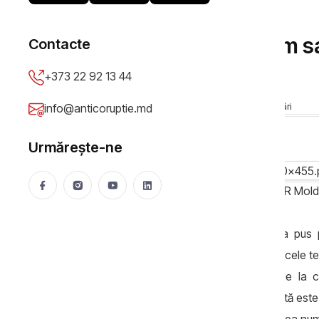
SPECIAL
Editorial// Modernizăm s
Contacte
cetățeni?
+373 22 92 13 44
Mădălin Necșuțu
13 May 2026
230 vizualizări
info@anticoruptie.md
Urmărește-ne
Editorial de Mădălin Necșuțu, jurnalist TVR Mol
Reforma administrației publice locale a pus pe
Republica Moldova. Ea este una dintre acele tem
atinge direct felul în care statul ajunge la c
dezvoltarea localităților și cât de pregătită e