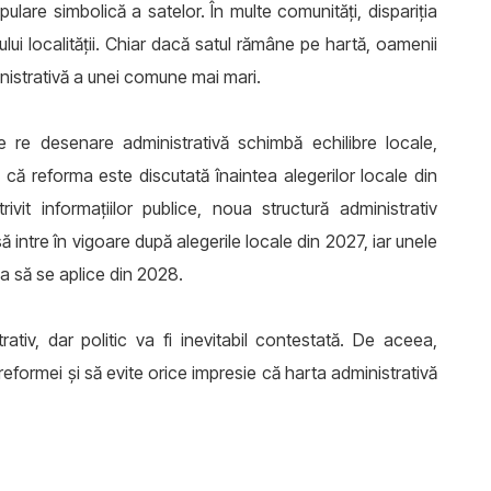
lare simbolică a satelor. În multe comunități, dispariția
tului localității. Chiar dacă satul rămâne pe hartă, oamenii
inistrativă a unei comune mai mari.
ice re desenare administrativă schimbă echilibre locale,
l că reforma este discutată înaintea alegerilor locale din
ivit informațiilor publice, noua structură administrativ
să intre în vigoare după alegerile locale din 2027, iar unele
ma să se aplice din 2028.
ativ, dar politic va fi inevitabil contestată. De aceea,
e reformei și să evite orice impresie că harta administrativă