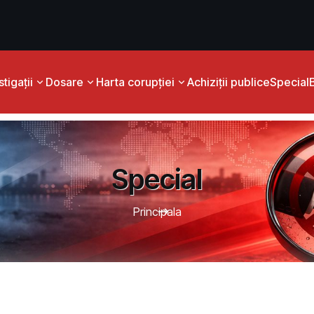
tigații
Dosare
Harta corupției
Achiziții publice
Special
Special
Principala