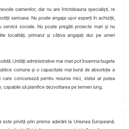
voile oamenilor, dar nu are întotdeauna specialiști, re
tiții serioase. Nu poate angaja ușor experți în achiziții,
u servicii sociale. Nu poate pregăti proiecte mari și nu
te localități, primarul și câțiva angajați duc pe umeri
olidă. Unități administrative mai mari pot însemna bugete
i publice comune și o capacitate mai bună de absorbție a
ii care concurează pentru resurse mici, statul ar putea
e, capabile să planifice dezvoltarea pe termen lung.
 este privită prin prisma aderării la Uniunea Europeană.