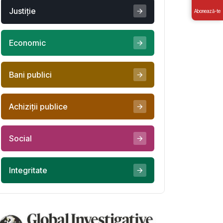
Justiţie
Abonează-te
Economic
Bani publici
Achiziţii publice
Social
Integritate