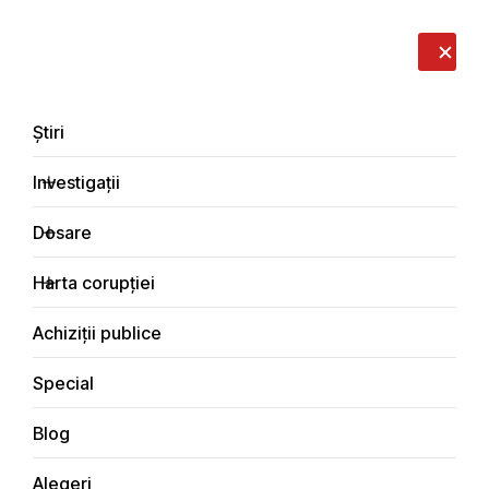
LIVE
EN
RO
RU
Despre noi
Contacte
Donează
Sesizează
Știri
Investigații
Dosare
Special
Harta corupției
Principala
Achiziții publice
Special
Blog
SPECIAL
Alegeri